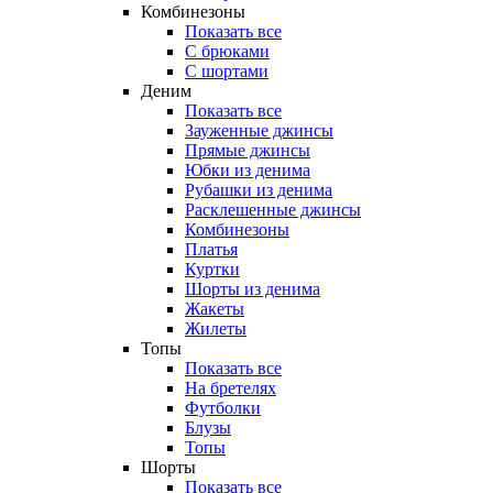
Комбинезоны
Показать все
С брюками
С шортами
Деним
Показать все
Зауженные джинсы
Прямые джинсы
Юбки из денима
Рубашки из денима
Расклешенные джинсы
Комбинезоны
Платья
Куртки
Шорты из денима
Жакеты
Жилеты
Топы
Показать все
На бретелях
Футболки
Блузы
Топы
Шорты
Показать все