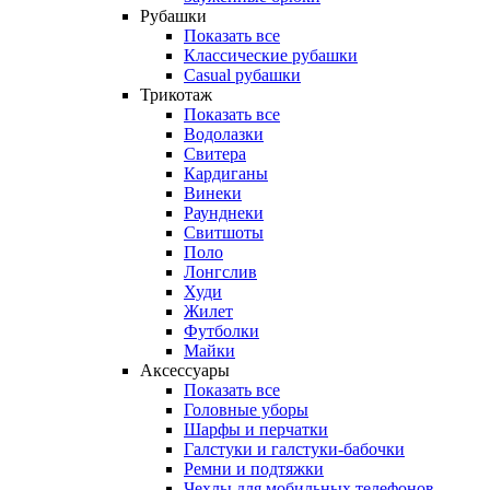
Рубашки
Показать все
Классические рубашки
Casual рубашки
Трикотаж
Показать все
Водолазки
Свитера
Кардиганы
Винеки
Раунднеки
Свитшоты
Поло
Лонгслив
Худи
Жилет
Футболки
Майки
Аксессуары
Показать все
Головные уборы
Шарфы и перчатки
Галстуки и галстуки-бабочки
Ремни и подтяжки
Чехлы для мобильных телефонов