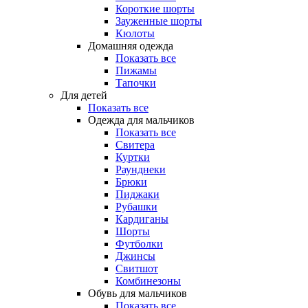
Короткие шорты
Зауженные шорты
Кюлоты
Домашняя одежда
Показать все
Пижамы
Тапочки
Для детей
Показать все
Одежда для мальчиков
Показать все
Свитера
Куртки
Раунднеки
Брюки
Пиджаки
Рубашки
Кардиганы
Шорты
Футболки
Джинсы
Свитшот
Комбинезоны
Обувь для мальчиков
Показать все