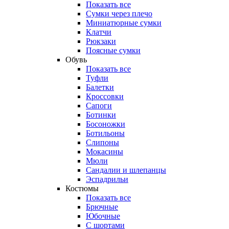
Показать все
Сумки через плечо
Миниатюрные cумки
Клатчи
Рюкзаки
Поясные сумки
Обувь
Показать все
Туфли
Балетки
Кроссовки
Сапоги
Ботинки
Босоножки
Ботильоны
Слипоны
Мокасины
Мюли
Сандалии и шлепанцы
Эспадрильи
Костюмы
Показать все
Брючные
Юбочные
С шортами