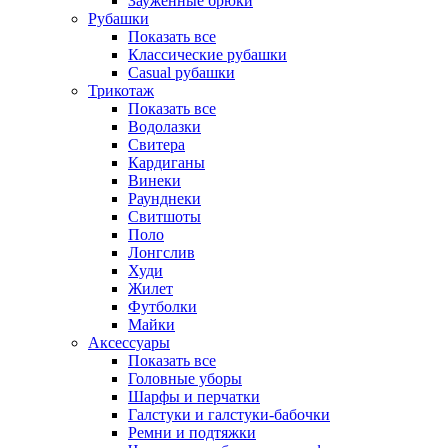
Зауженные брюки
Рубашки
Показать все
Классические рубашки
Casual рубашки
Трикотаж
Показать все
Водолазки
Свитера
Кардиганы
Винеки
Раунднеки
Свитшоты
Поло
Лонгслив
Худи
Жилет
Футболки
Майки
Аксессуары
Показать все
Головные уборы
Шарфы и перчатки
Галстуки и галстуки-бабочки
Ремни и подтяжки