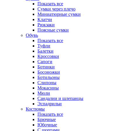
Показать все
Сумки через плечо
Миниатюрные cумки
Клатчи
Рюкзаки
Поясные сумки
Обувь
Показать все
Туфли
Балетки
Кроссовки
Сапоги
Ботинки
Босоножки
Ботильоны
Слипоны
Мокасины
Мюли
Сандалии и шлепанцы
Эспадрильи
Костюмы
Показать все
Брючные
Юбочные
С шортами