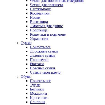
Чехлы для мобильных телефонов
Чехлы для планшета
Платки-паше
Косметички
Носки
Визитница
Эмблемы для джинс
Полотенца
Кошельки и портмоне
Украшения
Сумки
Показать все
Дорожные сумки
Деловые сумки
Планшетки
Рюкзаки
Поясные сумки
Сумки через плечо
Обувь
Показать все
Туфли
Ботинки
Мокасины
Кроссовки
Слипоны