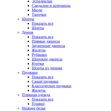
Эспадрильи
Сандалии и шлепанцы
Мюли
Тапочки
Шорты
Показать все
Шорты
Деним
Показать все
Прямые джинсы
Зауженные джинсы
Жилеты
Рубашки
Широкие джинсы
Куртки
Шорты из денима
Пиджаки
Показать все
Casual пиджаки
Классические пиджаки
Жилеты
Пляжная одежда
Показать все
Плавки
Нижнее белье