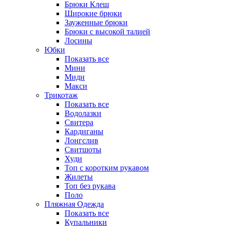
Брюки Клеш
Широкие брюки
Зауженные брюки
Брюки с высокой талией
Лосины
Юбки
Показать все
Мини
Миди
Макси
Трикотаж
Показать все
Водолазки
Свитера
Кардиганы
Лонгслив
Свитшоты
Худи
Топ с коротким рукавом
Жилеты
Топ без рукава
Поло
Пляжная Одежда
Показать все
Купальники