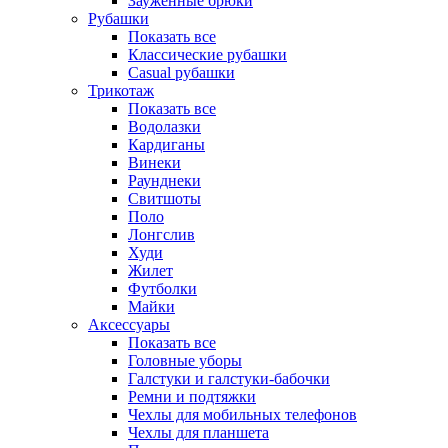
Зауженные брюки
Рубашки
Показать все
Классические рубашки
Casual рубашки
Трикотаж
Показать все
Водолазки
Кардиганы
Винеки
Раунднеки
Свитшоты
Поло
Лонгслив
Худи
Жилет
Футболки
Майки
Аксессуары
Показать все
Головные уборы
Галстуки и галстуки-бабочки
Ремни и подтяжки
Чехлы для мобильных телефонов
Чехлы для планшета