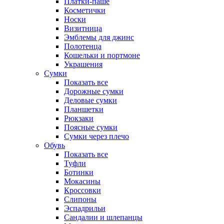
Платки-паше
Косметички
Носки
Визитница
Эмблемы для джинс
Полотенца
Кошельки и портмоне
Украшения
Сумки
Показать все
Дорожные сумки
Деловые сумки
Планшетки
Рюкзаки
Поясные сумки
Сумки через плечо
Обувь
Показать все
Туфли
Ботинки
Мокасины
Кроссовки
Слипоны
Эспадрильи
Сандалии и шлепанцы