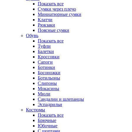
Показать все
Сумки через плечо
Миниатюрные cумки
Клатчи
Рюкзаки
Поясные сумки
Обувь
Показать все
Туфли
Балетки
Кроссовки
Сапоги
Ботинки
Босоножки
Ботильоны
Слипоны
Мокасины
Мюли
Сандалии и шлепанцы
Эспадрильи
Костюмы
Показать все
Брючные
Юбочные
С шортами