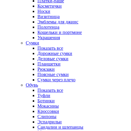
Платки-паше
Косметички
Носки
Визитница
Эмблемы для джинс
Полотенца
Кошельки и портмоне
Украшения
Сумки
Показать все
Дорожные сумки
Деловые сумки
Планшетки
Рюкзаки
Поясные сумки
Сумки через плечо
Обувь
Показать все
Туфли
Ботинки
Мокасины
Кроссовки
Слипоны
Эспадрильи
Сандалии и шлепанцы