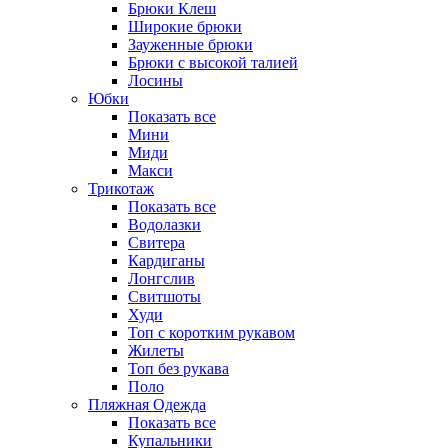
Брюки Клеш
Широкие брюки
Зауженные брюки
Брюки с высокой талией
Лосины
Юбки
Показать все
Мини
Миди
Макси
Трикотаж
Показать все
Водолазки
Свитера
Кардиганы
Лонгслив
Свитшоты
Худи
Топ с коротким рукавом
Жилеты
Топ без рукава
Поло
Пляжная Одежда
Показать все
Купальники