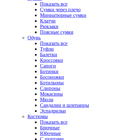
Показать все
Сумки через плечо
Миниатюрные cумки
Клатчи
Рюкзаки
Поясные сумки
Обувь
Показать все
Туфли
Балетки
Кроссовки
Сапоги
Ботинки
Босоножки
Ботильоны
Слипоны
Мокасины
Мюли
Сандалии и шлепанцы
Эспадрильи
Костюмы
Показать все
Брючные
Юбочные
С шортами