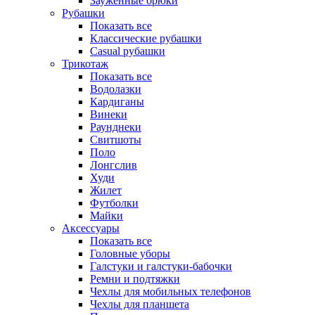
Зауженные брюки
Рубашки
Показать все
Классические рубашки
Casual рубашки
Трикотаж
Показать все
Водолазки
Кардиганы
Винеки
Раунднеки
Свитшоты
Поло
Лонгслив
Худи
Жилет
Футболки
Майки
Аксессуары
Показать все
Головные уборы
Галстуки и галстуки-бабочки
Ремни и подтяжки
Чехлы для мобильных телефонов
Чехлы для планшета