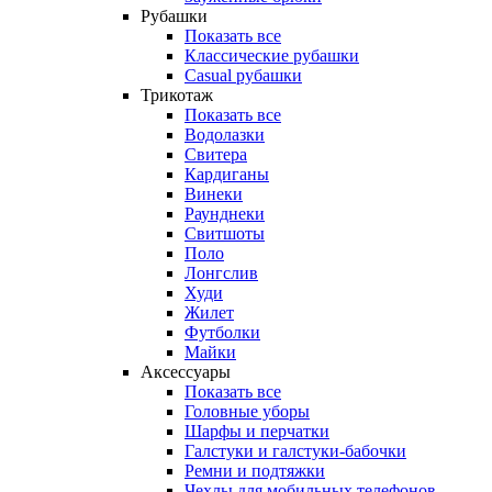
Рубашки
Показать все
Классические рубашки
Casual рубашки
Трикотаж
Показать все
Водолазки
Свитера
Кардиганы
Винеки
Раунднеки
Свитшоты
Поло
Лонгслив
Худи
Жилет
Футболки
Майки
Аксессуары
Показать все
Головные уборы
Шарфы и перчатки
Галстуки и галстуки-бабочки
Ремни и подтяжки
Чехлы для мобильных телефонов