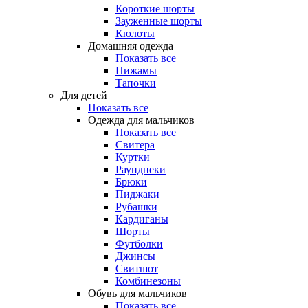
Короткие шорты
Зауженные шорты
Кюлоты
Домашняя одежда
Показать все
Пижамы
Тапочки
Для детей
Показать все
Одежда для мальчиков
Показать все
Свитера
Куртки
Раунднеки
Брюки
Пиджаки
Рубашки
Кардиганы
Шорты
Футболки
Джинсы
Свитшот
Комбинезоны
Обувь для мальчиков
Показать все