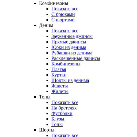
Комбинезоны
Показать все
С брюками
С шортами
Деним
Показать все
Зауженные джинсы
Прямые джинсы
Юбки из денима
Рубашки из денима
Расклешенные джинсы
Комбинезоны
Платья
Куртки
Шорты из денима
Жакеты
Жилеты
Топы
Показать все
На бретелях
Футболки
Блузы
Топы
Шорты
Показать все