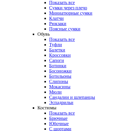
Показать все
Сумки через плечо
Миниатюрные cумки
Клатчи
Рюкзаки
Поясные сумки
Обувь
Показать все
Туфли
Балетки
Кроссовки
Сапоги
Ботинки
Босоножки
Ботильоны
Слипоны
Мокасины
Мюли
Сандалии и шлепанцы
Эспадрильи
Костюмы
Показать все
Брючные
Юбочные
С шортами