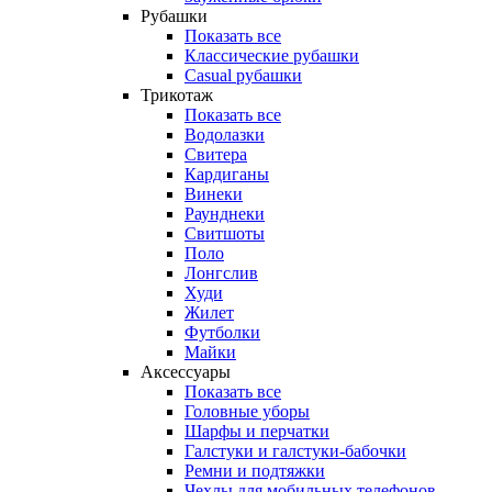
Рубашки
Показать все
Классические рубашки
Casual рубашки
Трикотаж
Показать все
Водолазки
Свитера
Кардиганы
Винеки
Раунднеки
Свитшоты
Поло
Лонгслив
Худи
Жилет
Футболки
Майки
Аксессуары
Показать все
Головные уборы
Шарфы и перчатки
Галстуки и галстуки-бабочки
Ремни и подтяжки
Чехлы для мобильных телефонов