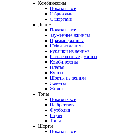
Комбинезоны
Показать все
С брюками
С шортами
Деним
Показать все
Зауженные джинсы
Прямые джинсы
Юбки из денима
Рубашки из денима
Расклешенные джинсы
Комбинезоны
Платья
Куртки
Шорты из денима
Жакеты
Жилеты
Топы
Показать все
На бретелях
Футболки
Блузы
Топы
Шорты
Показать все