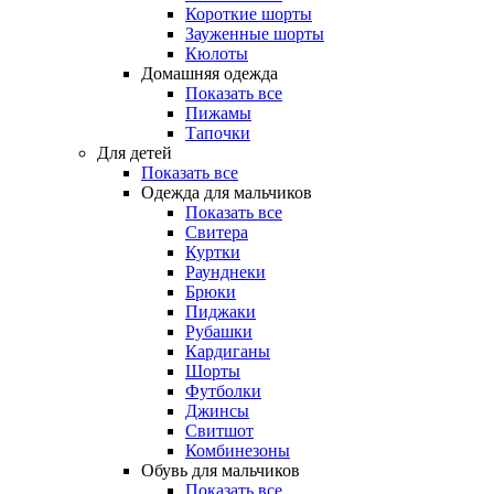
Короткие шорты
Зауженные шорты
Кюлоты
Домашняя одежда
Показать все
Пижамы
Тапочки
Для детей
Показать все
Одежда для мальчиков
Показать все
Свитера
Куртки
Раунднеки
Брюки
Пиджаки
Рубашки
Кардиганы
Шорты
Футболки
Джинсы
Свитшот
Комбинезоны
Обувь для мальчиков
Показать все