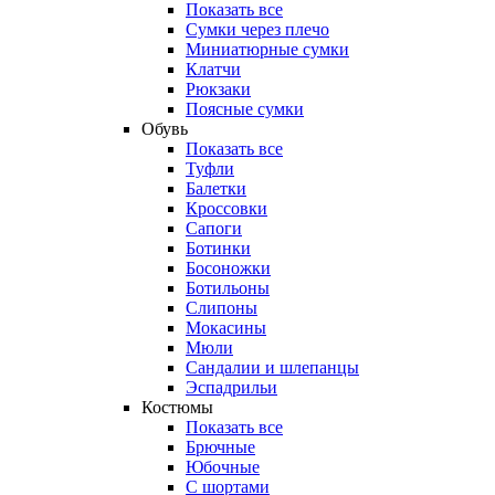
Показать все
Сумки через плечо
Миниатюрные cумки
Клатчи
Рюкзаки
Поясные сумки
Обувь
Показать все
Туфли
Балетки
Кроссовки
Сапоги
Ботинки
Босоножки
Ботильоны
Слипоны
Мокасины
Мюли
Сандалии и шлепанцы
Эспадрильи
Костюмы
Показать все
Брючные
Юбочные
С шортами