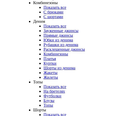
Комбинезоны
Показать все
С брюками
С шортами
Деним
Показать все
Зауженные джинсы
Прямые джинсы
Юбки из денима
Рубашки из денима
Расклешенные джинсы
Комбинезоны
Платья
Куртки
Шорты из денима
Жакеты
Жилеты
Топы
Показать все
На бретелях
Футболки
Блузы
Топы
Шорты
Показать все