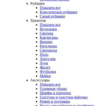
Рубашки
Показать все
Классические рубашки
Casual рубашки
Трикотаж
Показать все
Водолазки
Свитера
Кардиганы
Винеки
Раунднеки
Свитшоты
Поло
Лонгслив
Худи
Жилет
Футболки
Майки
Аксессуары
Показать все
Головные уборы
Шарфы и перчатки
Галстуки и галстуки-бабочки
Ремни и подтяжки
Чехлы для мобильных телефонов