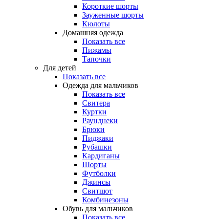
Короткие шорты
Зауженные шорты
Кюлоты
Домашняя одежда
Показать все
Пижамы
Тапочки
Для детей
Показать все
Одежда для мальчиков
Показать все
Свитера
Куртки
Раунднеки
Брюки
Пиджаки
Рубашки
Кардиганы
Шорты
Футболки
Джинсы
Свитшот
Комбинезоны
Обувь для мальчиков
Показать все