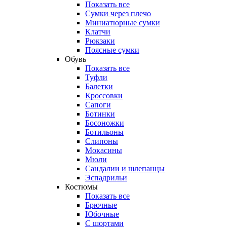
Показать все
Сумки через плечо
Миниатюрные cумки
Клатчи
Рюкзаки
Поясные сумки
Обувь
Показать все
Туфли
Балетки
Кроссовки
Сапоги
Ботинки
Босоножки
Ботильоны
Слипоны
Мокасины
Мюли
Сандалии и шлепанцы
Эспадрильи
Костюмы
Показать все
Брючные
Юбочные
С шортами