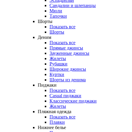
Эспадрильи
Сандалии и шлепанцы
Мюли
Тапочки
Шорты
Показать все
Шорты
Деним
Показать все
Прямые джинсы
Зауженные джинсы
Жилеты
Рубашки
Широкие джинсы
Куртки
Шорты из денима
Пиджаки
Показать все
Casual пиджаки
Классические пиджаки
Жилеты
Пляжная одежда
Показать все
Плавки
Нижнее белье