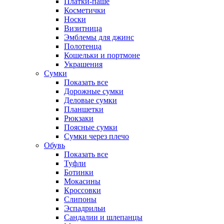
Платки-паше
Косметички
Носки
Визитница
Эмблемы для джинс
Полотенца
Кошельки и портмоне
Украшения
Сумки
Показать все
Дорожные сумки
Деловые сумки
Планшетки
Рюкзаки
Поясные сумки
Сумки через плечо
Обувь
Показать все
Туфли
Ботинки
Мокасины
Кроссовки
Слипоны
Эспадрильи
Сандалии и шлепанцы