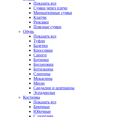
Показать все
Сумки через плечо
Миниатюрные cумки
Клатчи
Рюкзаки
Поясные сумки
Обувь
Показать все
Туфли
Балетки
Кроссовки
Сапоги
Ботинки
Босоножки
Ботильоны
Слипоны
Мокасины
Мюли
Сандалии и шлепанцы
Эспадрильи
Костюмы
Показать все
Брючные
Юбочные
С шортами