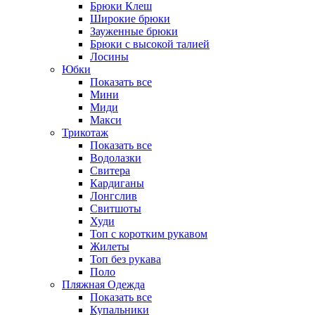
Брюки Клеш
Широкие брюки
Зауженные брюки
Брюки с высокой талией
Лосины
Юбки
Показать все
Мини
Миди
Макси
Трикотаж
Показать все
Водолазки
Свитера
Кардиганы
Лонгслив
Свитшоты
Худи
Топ с коротким рукавом
Жилеты
Топ без рукава
Поло
Пляжная Одежда
Показать все
Купальники