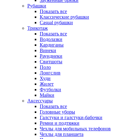
Зауженные брюки
Рубашки
Показать все
Классические рубашки
Casual рубашки
Трикотаж
Показать все
Водолазки
Кардиганы
Винеки
Раунднеки
Свитшоты
Поло
Лонгслив
Худи
Жилет
Футболки
Майки
Аксессуары
Показать все
Головные уборы
Галстуки и галстуки-бабочки
Ремни и подтяжки
Чехлы для мобильных телефонов
Чехлы для планшета