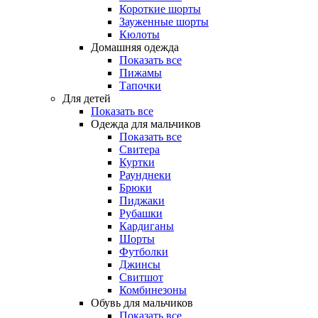
Короткие шорты
Зауженные шорты
Кюлоты
Домашняя одежда
Показать все
Пижамы
Тапочки
Для детей
Показать все
Одежда для мальчиков
Показать все
Свитера
Куртки
Раунднеки
Брюки
Пиджаки
Рубашки
Кардиганы
Шорты
Футболки
Джинсы
Свитшот
Комбинезоны
Обувь для мальчиков
Показать все