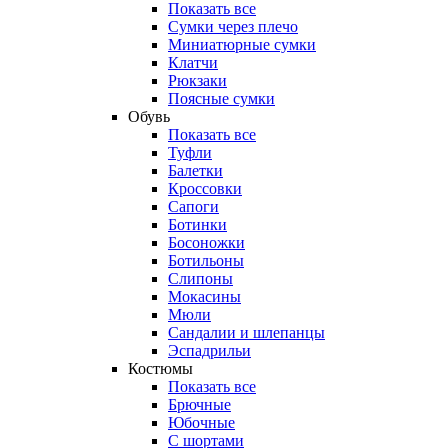
Показать все
Сумки через плечо
Миниатюрные cумки
Клатчи
Рюкзаки
Поясные сумки
Обувь
Показать все
Туфли
Балетки
Кроссовки
Сапоги
Ботинки
Босоножки
Ботильоны
Слипоны
Мокасины
Мюли
Сандалии и шлепанцы
Эспадрильи
Костюмы
Показать все
Брючные
Юбочные
С шортами