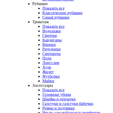
Рубашки
Показать все
Классические рубашки
Casual рубашки
Трикотаж
Показать все
Водолазки
Свитера
Кардиганы
Винеки
Раунднеки
Свитшоты
Поло
Лонгслив
Худи
Жилет
Футболки
Майки
Аксессуары
Показать все
Головные уборы
Шарфы и перчатки
Галстуки и галстуки-бабочки
Ремни и подтяжки
Чехлы для мобильных телефонов