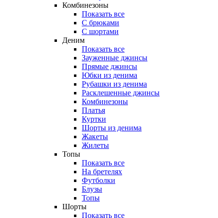
Комбинезоны
Показать все
С брюками
С шортами
Деним
Показать все
Зауженные джинсы
Прямые джинсы
Юбки из денима
Рубашки из денима
Расклешенные джинсы
Комбинезоны
Платья
Куртки
Шорты из денима
Жакеты
Жилеты
Топы
Показать все
На бретелях
Футболки
Блузы
Топы
Шорты
Показать все