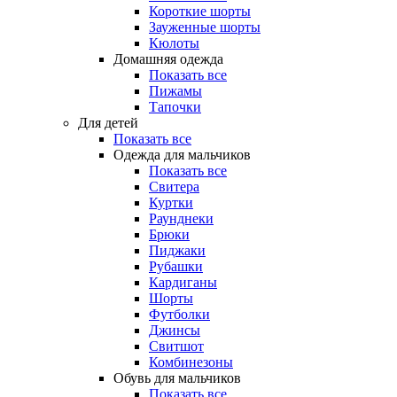
Короткие шорты
Зауженные шорты
Кюлоты
Домашняя одежда
Показать все
Пижамы
Тапочки
Для детей
Показать все
Одежда для мальчиков
Показать все
Свитера
Куртки
Раунднеки
Брюки
Пиджаки
Рубашки
Кардиганы
Шорты
Футболки
Джинсы
Свитшот
Комбинезоны
Обувь для мальчиков
Показать все