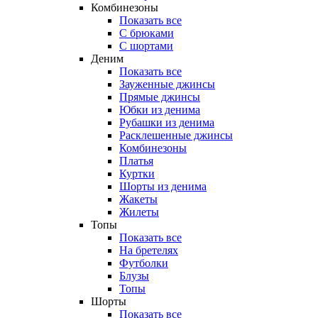
Комбинезоны
Показать все
С брюками
С шортами
Деним
Показать все
Зауженные джинсы
Прямые джинсы
Юбки из денима
Рубашки из денима
Расклешенные джинсы
Комбинезоны
Платья
Куртки
Шорты из денима
Жакеты
Жилеты
Топы
Показать все
На бретелях
Футболки
Блузы
Топы
Шорты
Показать все