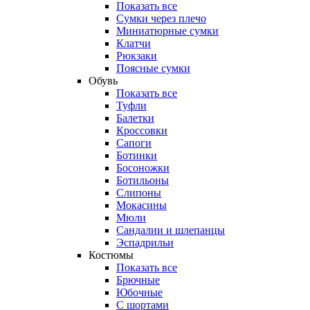
Показать все
Сумки через плечо
Миниатюрные cумки
Клатчи
Рюкзаки
Поясные сумки
Обувь
Показать все
Туфли
Балетки
Кроссовки
Сапоги
Ботинки
Босоножки
Ботильоны
Слипоны
Мокасины
Мюли
Сандалии и шлепанцы
Эспадрильи
Костюмы
Показать все
Брючные
Юбочные
С шортами