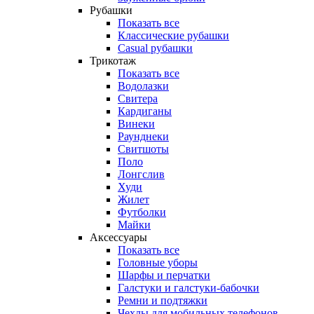
Рубашки
Показать все
Классические рубашки
Casual рубашки
Трикотаж
Показать все
Водолазки
Свитера
Кардиганы
Винеки
Раунднеки
Свитшоты
Поло
Лонгслив
Худи
Жилет
Футболки
Майки
Аксессуары
Показать все
Головные уборы
Шарфы и перчатки
Галстуки и галстуки-бабочки
Ремни и подтяжки
Чехлы для мобильных телефонов