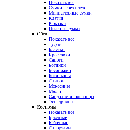
Показать все
Сумки через плечо
Миниатюрные cумки
Клатчи
Рюкзаки
Поясные сумки
Обувь
Показать все
Туфли
Балетки
Кроссовки
Сапоги
Ботинки
Босоножки
Ботильоны
Слипоны
Мокасины
Мюли
Сандалии и шлепанцы
Эспадрильи
Костюмы
Показать все
Брючные
Юбочные
С шортами