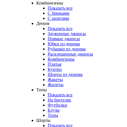
Комбинезоны
Показать все
С брюками
С шортами
Деним
Показать все
Зауженные джинсы
Прямые джинсы
Юбки из денима
Рубашки из денима
Расклешенные джинсы
Комбинезоны
Платья
Куртки
Шорты из денима
Жакеты
Жилеты
Топы
Показать все
На бретелях
Футболки
Блузы
Топы
Шорты
Показать все