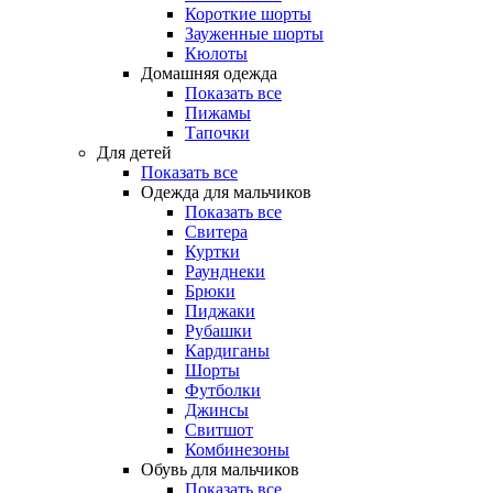
Короткие шорты
Зауженные шорты
Кюлоты
Домашняя одежда
Показать все
Пижамы
Тапочки
Для детей
Показать все
Одежда для мальчиков
Показать все
Свитера
Куртки
Раунднеки
Брюки
Пиджаки
Рубашки
Кардиганы
Шорты
Футболки
Джинсы
Свитшот
Комбинезоны
Обувь для мальчиков
Показать все