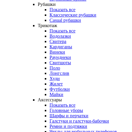
Рубашки
Показать все
Классические рубашки
Casual рубашки
Трикотаж
Показать все
Водолазки
Свитера
Кардиганы
Винеки
Раунднеки
Свитшоты
Поло
Лонгслив
Худи
Жилет
Футболки
Майки
Аксессуары
Показать все
Головные уборы
Шарфы и перчатки
Галстуки и галстуки-бабочки
Ремни и подтяжки
Чехлы для мобильных телефонов