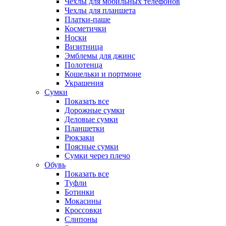
Чехлы для мобильных телефонов
Чехлы для планшета
Платки-паше
Косметички
Носки
Визитница
Эмблемы для джинс
Полотенца
Кошельки и портмоне
Украшения
Сумки
Показать все
Дорожные сумки
Деловые сумки
Планшетки
Рюкзаки
Поясные сумки
Сумки через плечо
Обувь
Показать все
Туфли
Ботинки
Мокасины
Кроссовки
Слипоны