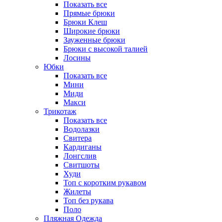
Показать все
Прямые брюки
Брюки Клеш
Широкие брюки
Зауженные брюки
Брюки с высокой талией
Лосины
Юбки
Показать все
Мини
Миди
Макси
Трикотаж
Показать все
Водолазки
Свитера
Кардиганы
Лонгслив
Свитшоты
Худи
Топ с коротким рукавом
Жилеты
Топ без рукава
Поло
Пляжная Одежда