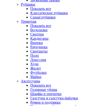
Зауженные брюки
Рубашки
Показать все
Классические рубашки
Casual рубашки
Трикотаж
Показать все
Водолазки
Свитера
Кардиганы
Винеки
Раунднеки
Свитшоты
Поло
Лонгслив
Худи
Жилет
Футболки
Майки
Аксессуары
Показать все
Головные уборы
Шарфы и перчатки
Галстуки и галстуки-бабочки
Ремни и подтяжки