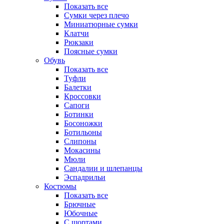
Показать все
Сумки через плечо
Миниатюрные cумки
Клатчи
Рюкзаки
Поясные сумки
Обувь
Показать все
Туфли
Балетки
Кроссовки
Сапоги
Ботинки
Босоножки
Ботильоны
Слипоны
Мокасины
Мюли
Сандалии и шлепанцы
Эспадрильи
Костюмы
Показать все
Брючные
Юбочные
С шортами