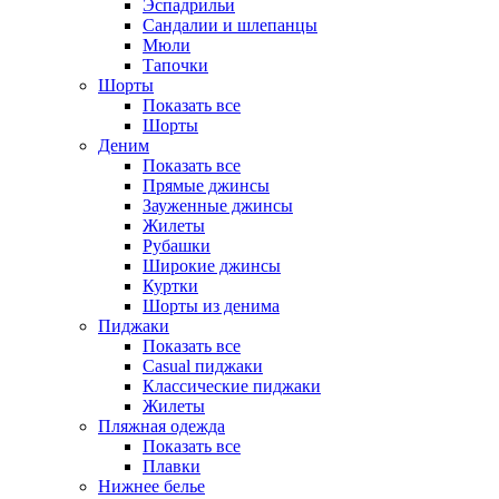
Эспадрильи
Сандалии и шлепанцы
Мюли
Тапочки
Шорты
Показать все
Шорты
Деним
Показать все
Прямые джинсы
Зауженные джинсы
Жилеты
Рубашки
Широкие джинсы
Куртки
Шорты из денима
Пиджаки
Показать все
Casual пиджаки
Классические пиджаки
Жилеты
Пляжная одежда
Показать все
Плавки
Нижнее белье