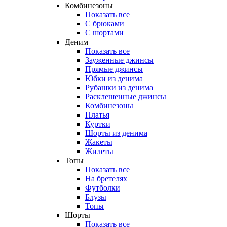
Комбинезоны
Показать все
С брюками
С шортами
Деним
Показать все
Зауженные джинсы
Прямые джинсы
Юбки из денима
Рубашки из денима
Расклешенные джинсы
Комбинезоны
Платья
Куртки
Шорты из денима
Жакеты
Жилеты
Топы
Показать все
На бретелях
Футболки
Блузы
Топы
Шорты
Показать все