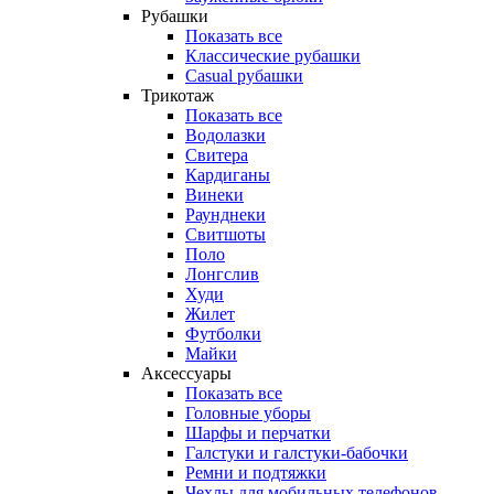
Рубашки
Показать все
Классические рубашки
Casual рубашки
Трикотаж
Показать все
Водолазки
Свитера
Кардиганы
Винеки
Раунднеки
Свитшоты
Поло
Лонгслив
Худи
Жилет
Футболки
Майки
Аксессуары
Показать все
Головные уборы
Шарфы и перчатки
Галстуки и галстуки-бабочки
Ремни и подтяжки
Чехлы для мобильных телефонов