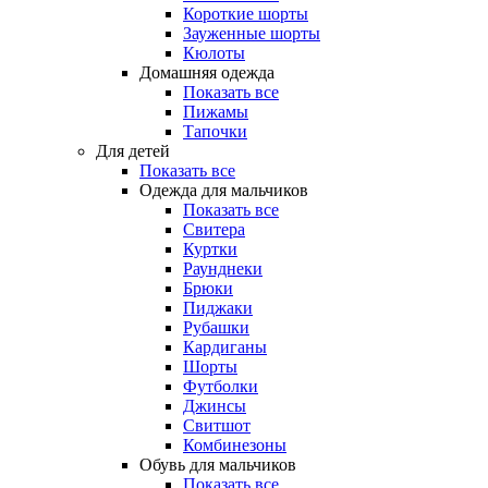
Короткие шорты
Зауженные шорты
Кюлоты
Домашняя одежда
Показать все
Пижамы
Тапочки
Для детей
Показать все
Одежда для мальчиков
Показать все
Свитера
Куртки
Раунднеки
Брюки
Пиджаки
Рубашки
Кардиганы
Шорты
Футболки
Джинсы
Свитшот
Комбинезоны
Обувь для мальчиков
Показать все