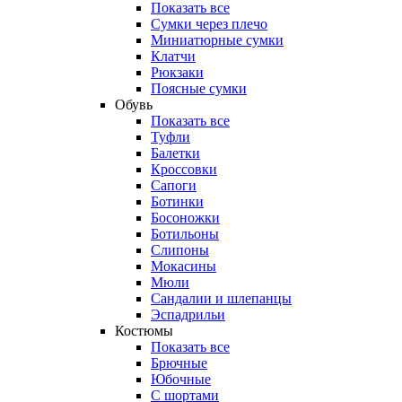
Показать все
Сумки через плечо
Миниатюрные cумки
Клатчи
Рюкзаки
Поясные сумки
Обувь
Показать все
Туфли
Балетки
Кроссовки
Сапоги
Ботинки
Босоножки
Ботильоны
Слипоны
Мокасины
Мюли
Сандалии и шлепанцы
Эспадрильи
Костюмы
Показать все
Брючные
Юбочные
С шортами