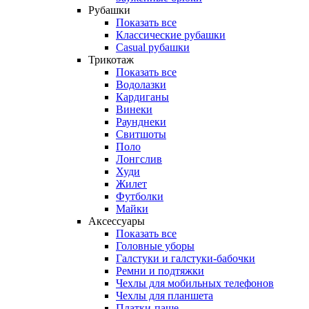
Рубашки
Показать все
Классические рубашки
Casual рубашки
Трикотаж
Показать все
Водолазки
Кардиганы
Винеки
Раунднеки
Свитшоты
Поло
Лонгслив
Худи
Жилет
Футболки
Майки
Аксессуары
Показать все
Головные уборы
Галстуки и галстуки-бабочки
Ремни и подтяжки
Чехлы для мобильных телефонов
Чехлы для планшета
Платки-паше