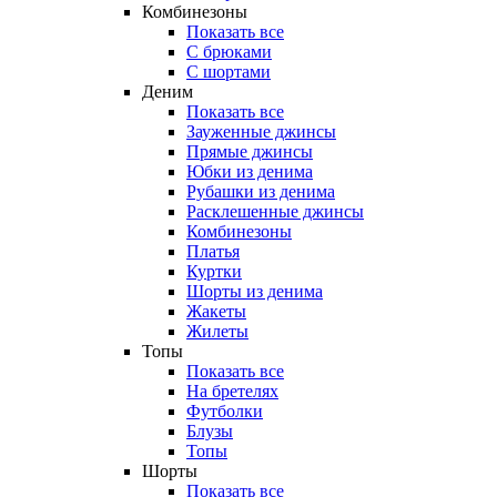
Комбинезоны
Показать все
С брюками
С шортами
Деним
Показать все
Зауженные джинсы
Прямые джинсы
Юбки из денима
Рубашки из денима
Расклешенные джинсы
Комбинезоны
Платья
Куртки
Шорты из денима
Жакеты
Жилеты
Топы
Показать все
На бретелях
Футболки
Блузы
Топы
Шорты
Показать все