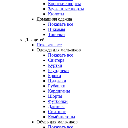
Короткие шорты
Зауженные шорты
Кюлоты
Домашняя одежда
Показать все
Пижамы
Тапочки
Для детей
Показать все
Одежда для мальчиков
Показать все
Свитера
Куртки
Раунднеки
Брюки
Пиджаки
Рубашки
Кардиганы
Шорты
Футболки
Джинсы
Свитшот
Комбинезоны
Обувь для мальчиков
Показать все