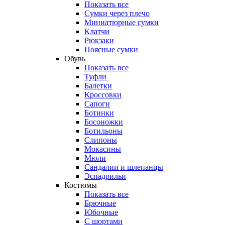
Показать все
Сумки через плечо
Миниатюрные cумки
Клатчи
Рюкзаки
Поясные сумки
Обувь
Показать все
Туфли
Балетки
Кроссовки
Сапоги
Ботинки
Босоножки
Ботильоны
Слипоны
Мокасины
Мюли
Сандалии и шлепанцы
Эспадрильи
Костюмы
Показать все
Брючные
Юбочные
С шортами