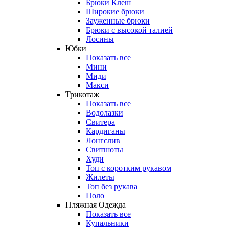
Брюки Клеш
Широкие брюки
Зауженные брюки
Брюки с высокой талией
Лосины
Юбки
Показать все
Мини
Миди
Макси
Трикотаж
Показать все
Водолазки
Свитера
Кардиганы
Лонгслив
Свитшоты
Худи
Топ с коротким рукавом
Жилеты
Топ без рукава
Поло
Пляжная Одежда
Показать все
Купальники