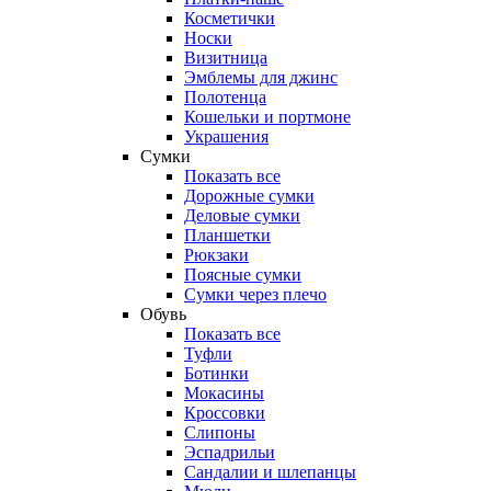
Косметички
Носки
Визитница
Эмблемы для джинс
Полотенца
Кошельки и портмоне
Украшения
Сумки
Показать все
Дорожные сумки
Деловые сумки
Планшетки
Рюкзаки
Поясные сумки
Сумки через плечо
Обувь
Показать все
Туфли
Ботинки
Мокасины
Кроссовки
Слипоны
Эспадрильи
Сандалии и шлепанцы