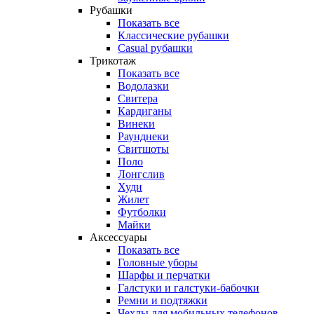
Рубашки
Показать все
Классические рубашки
Casual рубашки
Трикотаж
Показать все
Водолазки
Свитера
Кардиганы
Винеки
Раунднеки
Свитшоты
Поло
Лонгслив
Худи
Жилет
Футболки
Майки
Аксессуары
Показать все
Головные уборы
Шарфы и перчатки
Галстуки и галстуки-бабочки
Ремни и подтяжки
Чехлы для мобильных телефонов