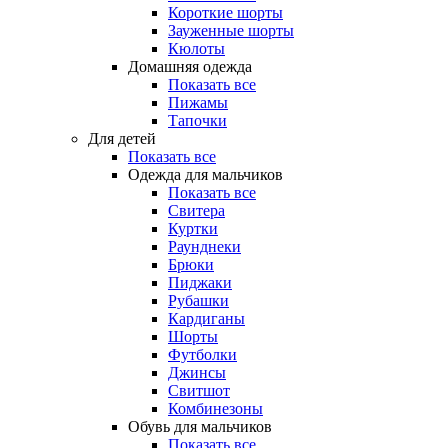
Короткие шорты
Зауженные шорты
Кюлоты
Домашняя одежда
Показать все
Пижамы
Тапочки
Для детей
Показать все
Одежда для мальчиков
Показать все
Свитера
Куртки
Раунднеки
Брюки
Пиджаки
Рубашки
Кардиганы
Шорты
Футболки
Джинсы
Свитшот
Комбинезоны
Обувь для мальчиков
Показать все