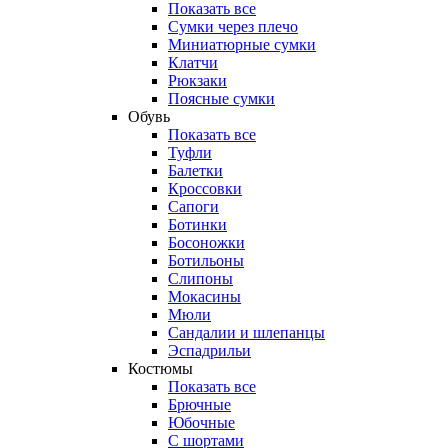
Показать все
Сумки через плечо
Миниатюрные cумки
Клатчи
Рюкзаки
Поясные сумки
Обувь
Показать все
Туфли
Балетки
Кроссовки
Сапоги
Ботинки
Босоножки
Ботильоны
Слипоны
Мокасины
Мюли
Сандалии и шлепанцы
Эспадрильи
Костюмы
Показать все
Брючные
Юбочные
С шортами