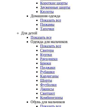
Короткие шорты
Зауженные шорты
Кюлоты
Домашняя одежда
Показать все
Пижамы
Тапочки
Для детей
Показать все
Одежда для мальчиков
Показать все
Свитера
Куртки
Раунднеки
Брюки
Пиджаки
Рубашки
Кардиганы
Шорты
Футболки
Джинсы
Свитшот
Комбинезоны
Обувь для мальчиков
Показать все