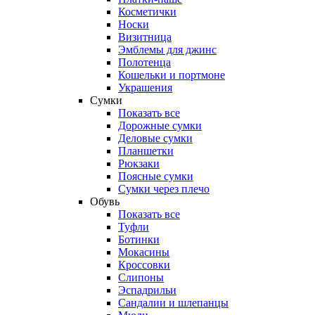
Косметички
Носки
Визитница
Эмблемы для джинс
Полотенца
Кошельки и портмоне
Украшения
Сумки
Показать все
Дорожные сумки
Деловые сумки
Планшетки
Рюкзаки
Поясные сумки
Сумки через плечо
Обувь
Показать все
Туфли
Ботинки
Мокасины
Кроссовки
Слипоны
Эспадрильи
Сандалии и шлепанцы