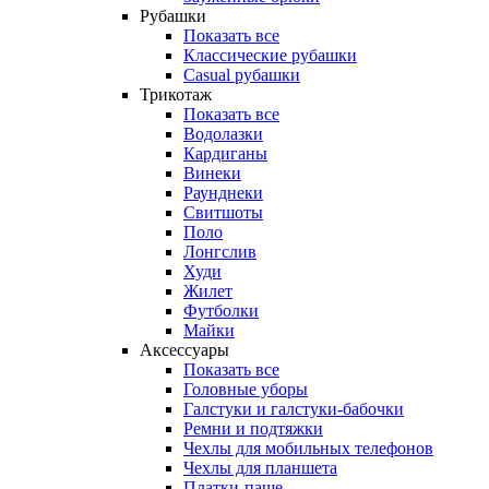
Рубашки
Показать все
Классические рубашки
Casual рубашки
Трикотаж
Показать все
Водолазки
Кардиганы
Винеки
Раунднеки
Свитшоты
Поло
Лонгслив
Худи
Жилет
Футболки
Майки
Аксессуары
Показать все
Головные уборы
Галстуки и галстуки-бабочки
Ремни и подтяжки
Чехлы для мобильных телефонов
Чехлы для планшета
Платки-паше