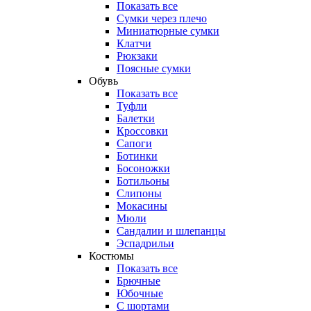
Показать все
Сумки через плечо
Миниатюрные cумки
Клатчи
Рюкзаки
Поясные сумки
Обувь
Показать все
Туфли
Балетки
Кроссовки
Сапоги
Ботинки
Босоножки
Ботильоны
Слипоны
Мокасины
Мюли
Сандалии и шлепанцы
Эспадрильи
Костюмы
Показать все
Брючные
Юбочные
С шортами