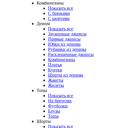
Комбинезоны
Показать все
С брюками
С шортами
Деним
Показать все
Зауженные джинсы
Прямые джинсы
Юбки из денима
Рубашки из денима
Расклешенные джинсы
Комбинезоны
Платья
Куртки
Шорты из денима
Жакеты
Жилеты
Топы
Показать все
На бретелях
Футболки
Блузы
Топы
Шорты
Показать все