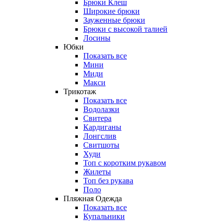
Брюки Клеш
Широкие брюки
Зауженные брюки
Брюки с высокой талией
Лосины
Юбки
Показать все
Мини
Миди
Макси
Трикотаж
Показать все
Водолазки
Свитера
Кардиганы
Лонгслив
Свитшоты
Худи
Топ с коротким рукавом
Жилеты
Топ без рукава
Поло
Пляжная Одежда
Показать все
Купальники