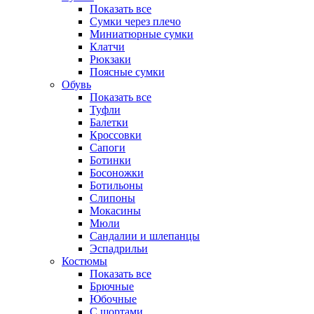
Показать все
Сумки через плечо
Миниатюрные cумки
Клатчи
Рюкзаки
Поясные сумки
Обувь
Показать все
Туфли
Балетки
Кроссовки
Сапоги
Ботинки
Босоножки
Ботильоны
Слипоны
Мокасины
Мюли
Сандалии и шлепанцы
Эспадрильи
Костюмы
Показать все
Брючные
Юбочные
С шортами