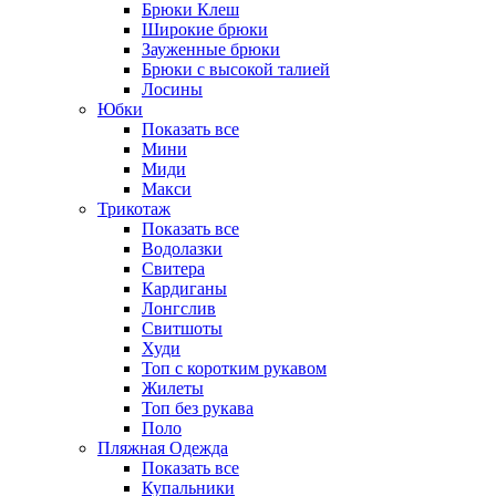
Брюки Клеш
Широкие брюки
Зауженные брюки
Брюки с высокой талией
Лосины
Юбки
Показать все
Мини
Миди
Макси
Трикотаж
Показать все
Водолазки
Свитера
Кардиганы
Лонгслив
Свитшоты
Худи
Топ с коротким рукавом
Жилеты
Топ без рукава
Поло
Пляжная Одежда
Показать все
Купальники