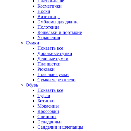
Платки-паше
Косметички
Носки
Визитница
Эмблемы для джинс
Полотенца
Кошельки и портмоне
Украшения
Сумки
Показать все
Дорожные сумки
Деловые сумки
Планшетки
Рюкзаки
Поясные сумки
Сумки через плечо
Обувь
Показать все
Туфли
Ботинки
Мокасины
Кроссовки
Слипоны
Эспадрильи
Сандалии и шлепанцы