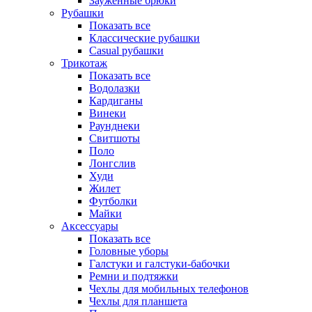
Зауженные брюки
Рубашки
Показать все
Классические рубашки
Casual рубашки
Трикотаж
Показать все
Водолазки
Кардиганы
Винеки
Раунднеки
Свитшоты
Поло
Лонгслив
Худи
Жилет
Футболки
Майки
Аксессуары
Показать все
Головные уборы
Галстуки и галстуки-бабочки
Ремни и подтяжки
Чехлы для мобильных телефонов
Чехлы для планшета