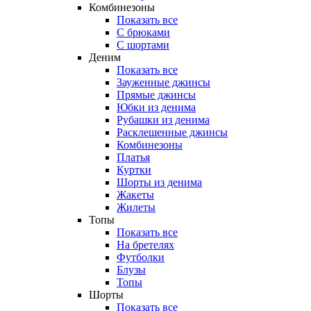
Комбинезоны
Показать все
С брюками
С шортами
Деним
Показать все
Зауженные джинсы
Прямые джинсы
Юбки из денима
Рубашки из денима
Расклешенные джинсы
Комбинезоны
Платья
Куртки
Шорты из денима
Жакеты
Жилеты
Топы
Показать все
На бретелях
Футболки
Блузы
Топы
Шорты
Показать все