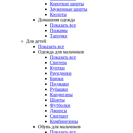
Короткие шорты
Зауженные шорты
Кюлоты
Домашняя одежда
Показать все
Пижамы
Тапочки
Для детей
Показать все
Одежда для мальчиков
Показать все
Свитера
Куртки
Раунднеки
Брюки
Пиджаки
Рубашки
Кардиганы
Шорты
Футболки
Джинсы
Свитшот
Комбинезоны
Обувь для мальчиков
Показать все