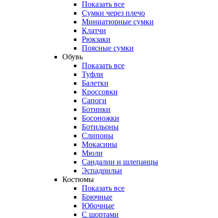
Показать все
Сумки через плечо
Миниатюрные cумки
Клатчи
Рюкзаки
Поясные сумки
Обувь
Показать все
Туфли
Балетки
Кроссовки
Сапоги
Ботинки
Босоножки
Ботильоны
Слипоны
Мокасины
Мюли
Сандалии и шлепанцы
Эспадрильи
Костюмы
Показать все
Брючные
Юбочные
С шортами