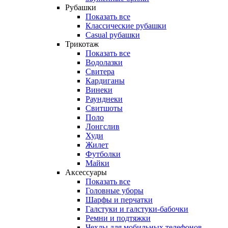
Рубашки
Показать все
Классические рубашки
Casual рубашки
Трикотаж
Показать все
Водолазки
Свитера
Кардиганы
Винеки
Раунднеки
Свитшоты
Поло
Лонгслив
Худи
Жилет
Футболки
Майки
Аксессуары
Показать все
Головные уборы
Шарфы и перчатки
Галстуки и галстуки-бабочки
Ремни и подтяжки
Чехлы для мобильных телефонов