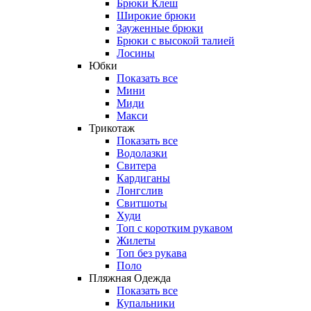
Брюки Клеш
Широкие брюки
Зауженные брюки
Брюки с высокой талией
Лосины
Юбки
Показать все
Мини
Миди
Макси
Трикотаж
Показать все
Водолазки
Свитера
Кардиганы
Лонгслив
Свитшоты
Худи
Топ с коротким рукавом
Жилеты
Топ без рукава
Поло
Пляжная Одежда
Показать все
Купальники