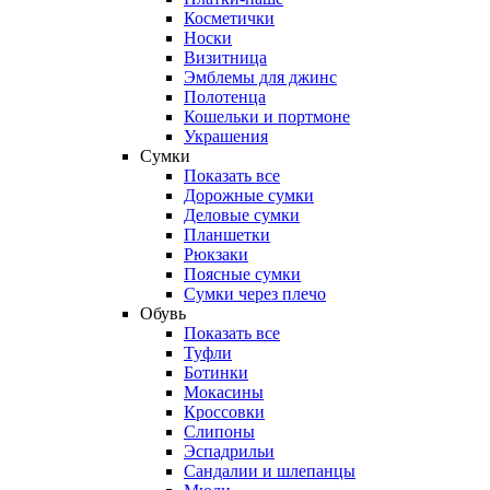
Косметички
Носки
Визитница
Эмблемы для джинс
Полотенца
Кошельки и портмоне
Украшения
Сумки
Показать все
Дорожные сумки
Деловые сумки
Планшетки
Рюкзаки
Поясные сумки
Сумки через плечо
Обувь
Показать все
Туфли
Ботинки
Мокасины
Кроссовки
Слипоны
Эспадрильи
Сандалии и шлепанцы