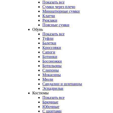
Показать все
Сумки через плечо
Миниатюрные cумки
Клатчи
Рюкзаки
Поясные сумки
Обувь
Показать все
Туфли
Балетки
Кроссовки
Сапоги
Ботинки
Босоножки
Ботильоны
Слипоны
Мокасины
Мюли
Сандалии и шлепанцы
Эспадрильи
Костюмы
Показать все
Брючные
Юбочные
С шортами