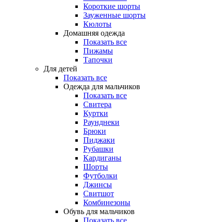
Короткие шорты
Зауженные шорты
Кюлоты
Домашняя одежда
Показать все
Пижамы
Тапочки
Для детей
Показать все
Одежда для мальчиков
Показать все
Свитера
Куртки
Раунднеки
Брюки
Пиджаки
Рубашки
Кардиганы
Шорты
Футболки
Джинсы
Свитшот
Комбинезоны
Обувь для мальчиков
Показать все