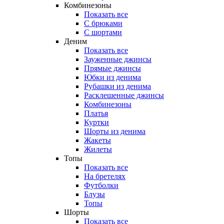
Комбинезоны
Показать все
С брюками
С шортами
Деним
Показать все
Зауженные джинсы
Прямые джинсы
Юбки из денима
Рубашки из денима
Расклешенные джинсы
Комбинезоны
Платья
Куртки
Шорты из денима
Жакеты
Жилеты
Топы
Показать все
На бретелях
Футболки
Блузы
Топы
Шорты
Показать все