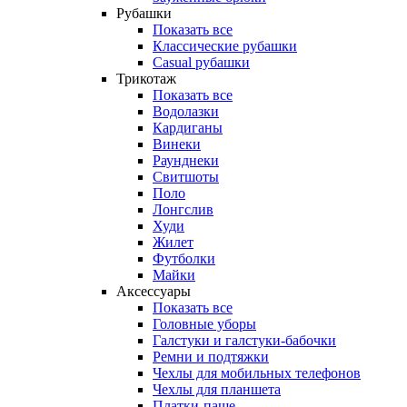
Рубашки
Показать все
Классические рубашки
Casual рубашки
Трикотаж
Показать все
Водолазки
Кардиганы
Винеки
Раунднеки
Свитшоты
Поло
Лонгслив
Худи
Жилет
Футболки
Майки
Аксессуары
Показать все
Головные уборы
Галстуки и галстуки-бабочки
Ремни и подтяжки
Чехлы для мобильных телефонов
Чехлы для планшета
Платки-паше