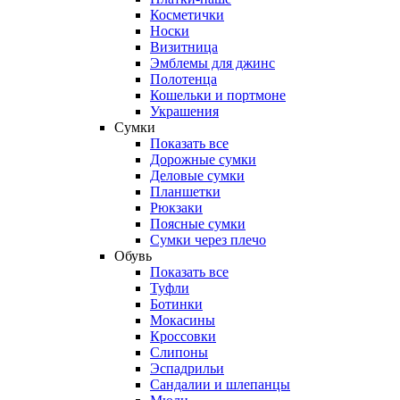
Косметички
Носки
Визитница
Эмблемы для джинс
Полотенца
Кошельки и портмоне
Украшения
Сумки
Показать все
Дорожные сумки
Деловые сумки
Планшетки
Рюкзаки
Поясные сумки
Сумки через плечо
Обувь
Показать все
Туфли
Ботинки
Мокасины
Кроссовки
Слипоны
Эспадрильи
Сандалии и шлепанцы