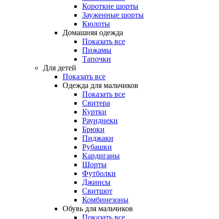
Короткие шорты
Зауженные шорты
Кюлоты
Домашняя одежда
Показать все
Пижамы
Тапочки
Для детей
Показать все
Одежда для мальчиков
Показать все
Свитера
Куртки
Раунднеки
Брюки
Пиджаки
Рубашки
Кардиганы
Шорты
Футболки
Джинсы
Свитшот
Комбинезоны
Обувь для мальчиков
Показать все