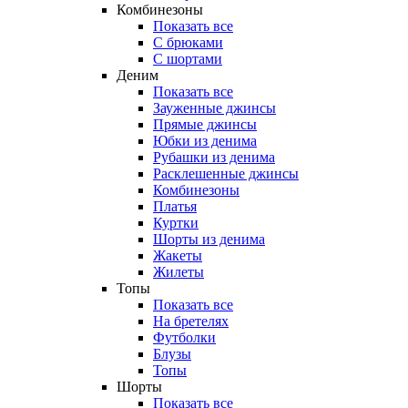
Комбинезоны
Показать все
С брюками
С шортами
Деним
Показать все
Зауженные джинсы
Прямые джинсы
Юбки из денима
Рубашки из денима
Расклешенные джинсы
Комбинезоны
Платья
Куртки
Шорты из денима
Жакеты
Жилеты
Топы
Показать все
На бретелях
Футболки
Блузы
Топы
Шорты
Показать все