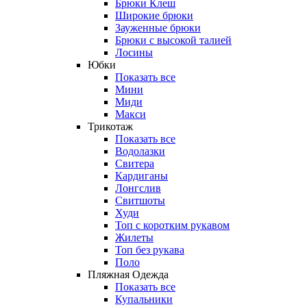
Брюки Клеш
Широкие брюки
Зауженные брюки
Брюки с высокой талией
Лосины
Юбки
Показать все
Мини
Миди
Макси
Трикотаж
Показать все
Водолазки
Свитера
Кардиганы
Лонгслив
Свитшоты
Худи
Топ с коротким рукавом
Жилеты
Топ без рукава
Поло
Пляжная Одежда
Показать все
Купальники