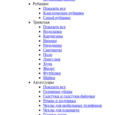
Рубашки
Показать все
Классические рубашки
Casual рубашки
Трикотаж
Показать все
Водолазки
Кардиганы
Винеки
Раунднеки
Свитшоты
Поло
Лонгслив
Худи
Жилет
Футболки
Майки
Аксессуары
Показать все
Головные уборы
Галстуки и галстуки-бабочки
Ремни и подтяжки
Чехлы для мобильных телефонов
Чехлы для планшета
Платки-паше