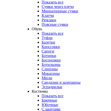
Показать все
Сумки через плечо
Миниатюрные cумки
Клатчи
Рюкзаки
Поясные сумки
Обувь
Показать все
Туфли
Балетки
Кроссовки
Сапоги
Ботинки
Босоножки
Ботильоны
Слипоны
Мокасины
Мюли
Сандалии и шлепанцы
Эспадрильи
Костюмы
Показать все
Брючные
Юбочные
С шортами