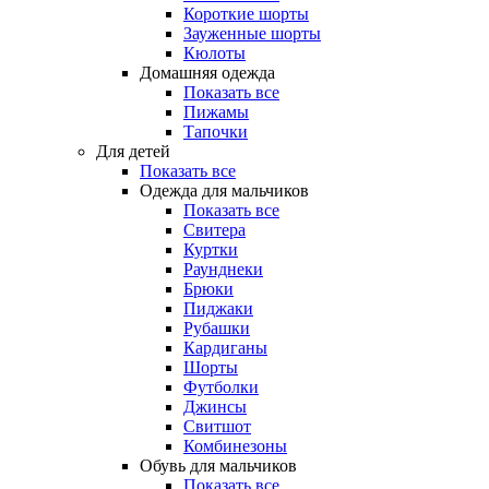
Короткие шорты
Зауженные шорты
Кюлоты
Домашняя одежда
Показать все
Пижамы
Тапочки
Для детей
Показать все
Одежда для мальчиков
Показать все
Свитера
Куртки
Раунднеки
Брюки
Пиджаки
Рубашки
Кардиганы
Шорты
Футболки
Джинсы
Свитшот
Комбинезоны
Обувь для мальчиков
Показать все