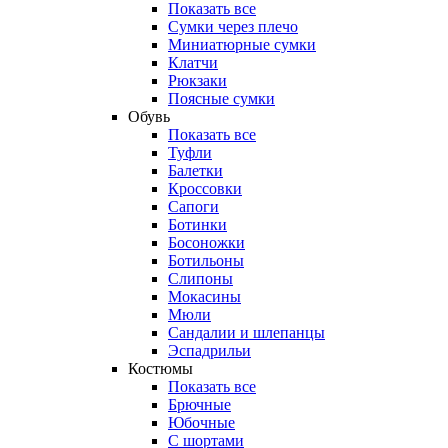
Показать все
Сумки через плечо
Миниатюрные cумки
Клатчи
Рюкзаки
Поясные сумки
Обувь
Показать все
Туфли
Балетки
Кроссовки
Сапоги
Ботинки
Босоножки
Ботильоны
Слипоны
Мокасины
Мюли
Сандалии и шлепанцы
Эспадрильи
Костюмы
Показать все
Брючные
Юбочные
С шортами