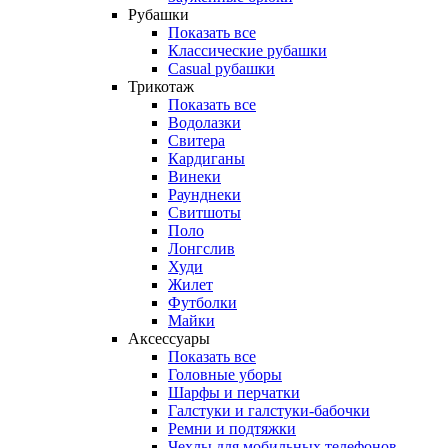
Рубашки
Показать все
Классические рубашки
Casual рубашки
Трикотаж
Показать все
Водолазки
Свитера
Кардиганы
Винеки
Раунднеки
Свитшоты
Поло
Лонгслив
Худи
Жилет
Футболки
Майки
Аксессуары
Показать все
Головные уборы
Шарфы и перчатки
Галстуки и галстуки-бабочки
Ремни и подтяжки
Чехлы для мобильных телефонов