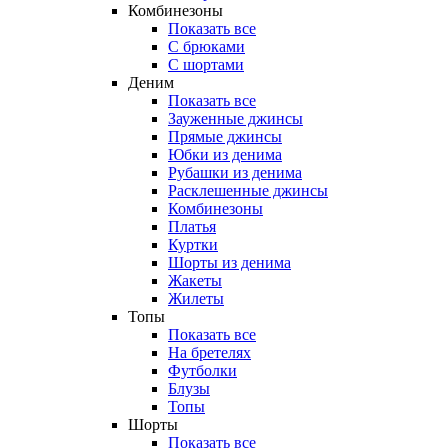
Комбинезоны
Показать все
С брюками
С шортами
Деним
Показать все
Зауженные джинсы
Прямые джинсы
Юбки из денима
Рубашки из денима
Расклешенные джинсы
Комбинезоны
Платья
Куртки
Шорты из денима
Жакеты
Жилеты
Топы
Показать все
На бретелях
Футболки
Блузы
Топы
Шорты
Показать все