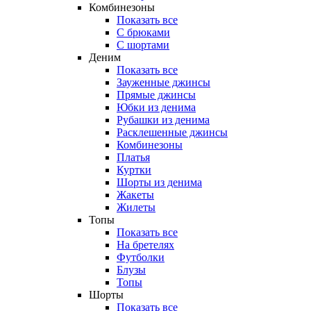
Комбинезоны
Показать все
С брюками
С шортами
Деним
Показать все
Зауженные джинсы
Прямые джинсы
Юбки из денима
Рубашки из денима
Расклешенные джинсы
Комбинезоны
Платья
Куртки
Шорты из денима
Жакеты
Жилеты
Топы
Показать все
На бретелях
Футболки
Блузы
Топы
Шорты
Показать все