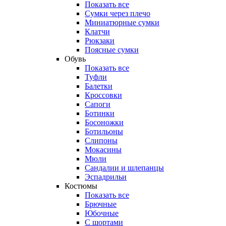
Показать все
Сумки через плечо
Миниатюрные cумки
Клатчи
Рюкзаки
Поясные сумки
Обувь
Показать все
Туфли
Балетки
Кроссовки
Сапоги
Ботинки
Босоножки
Ботильоны
Слипоны
Мокасины
Мюли
Сандалии и шлепанцы
Эспадрильи
Костюмы
Показать все
Брючные
Юбочные
С шортами