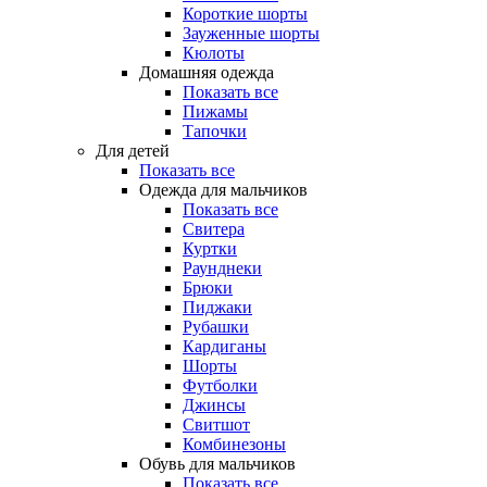
Короткие шорты
Зауженные шорты
Кюлоты
Домашняя одежда
Показать все
Пижамы
Тапочки
Для детей
Показать все
Одежда для мальчиков
Показать все
Свитера
Куртки
Раунднеки
Брюки
Пиджаки
Рубашки
Кардиганы
Шорты
Футболки
Джинсы
Свитшот
Комбинезоны
Обувь для мальчиков
Показать все