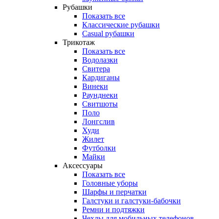
Рубашки
Показать все
Классические рубашки
Casual рубашки
Трикотаж
Показать все
Водолазки
Свитера
Кардиганы
Винеки
Раунднеки
Свитшоты
Поло
Лонгслив
Худи
Жилет
Футболки
Майки
Аксессуары
Показать все
Головные уборы
Шарфы и перчатки
Галстуки и галстуки-бабочки
Ремни и подтяжки
Чехлы для мобильных телефонов