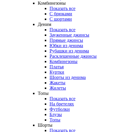
Комбинезоны
Показать все
С брюками
С шортами
Деним
Показать все
Зауженные джинсы
Прямые джинсы
Юбки из денима
Рубашки из денима
Расклешенные джинсы
Комбинезоны
Платья
Куртки
Шорты из денима
Жакеты
Жилеты
Топы
Показать все
На бретелях
Футболки
Блузы
Топы
Шорты
Показать все