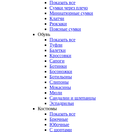
Показать все
Сумки через плечо
Миниатюрные cумки
Клатчи
Рюкзаки
Поясные сумки
Обувь
Показать все
Туфли
Балетки
Кроссовки
Сапоги
Ботинки
Босоножки
Ботильоны
Слипоны
Мокасины
Мюли
Сандалии и шлепанцы
Эспадрильи
Костюмы
Показать все
Брючные
Юбочные
С шортами