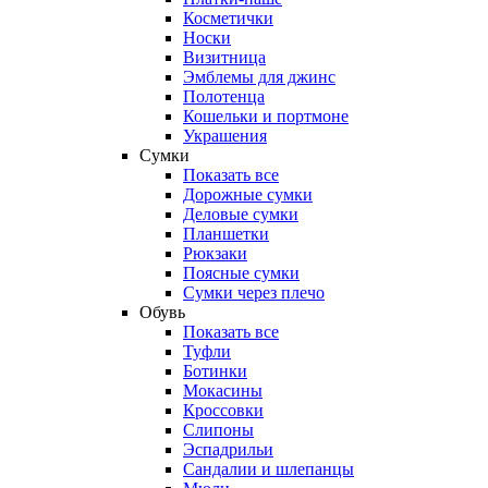
Косметички
Носки
Визитница
Эмблемы для джинс
Полотенца
Кошельки и портмоне
Украшения
Сумки
Показать все
Дорожные сумки
Деловые сумки
Планшетки
Рюкзаки
Поясные сумки
Сумки через плечо
Обувь
Показать все
Туфли
Ботинки
Мокасины
Кроссовки
Слипоны
Эспадрильи
Сандалии и шлепанцы