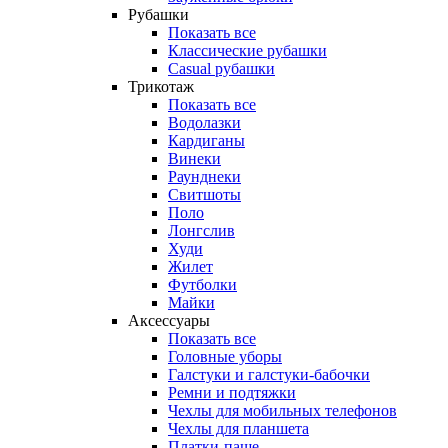
Рубашки
Показать все
Классические рубашки
Casual рубашки
Трикотаж
Показать все
Водолазки
Кардиганы
Винеки
Раунднеки
Свитшоты
Поло
Лонгслив
Худи
Жилет
Футболки
Майки
Аксессуары
Показать все
Головные уборы
Галстуки и галстуки-бабочки
Ремни и подтяжки
Чехлы для мобильных телефонов
Чехлы для планшета
Платки-паше