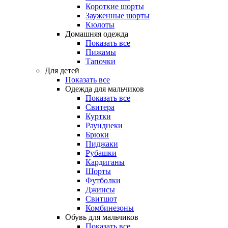
Короткие шорты
Зауженные шорты
Кюлоты
Домашняя одежда
Показать все
Пижамы
Тапочки
Для детей
Показать все
Одежда для мальчиков
Показать все
Свитера
Куртки
Раунднеки
Брюки
Пиджаки
Рубашки
Кардиганы
Шорты
Футболки
Джинсы
Свитшот
Комбинезоны
Обувь для мальчиков
Показать все