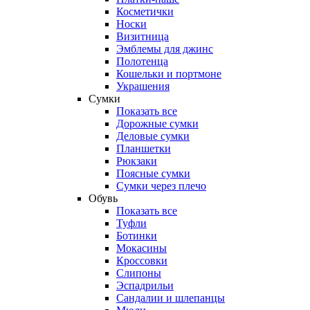
Косметички
Носки
Визитница
Эмблемы для джинс
Полотенца
Кошельки и портмоне
Украшения
Сумки
Показать все
Дорожные сумки
Деловые сумки
Планшетки
Рюкзаки
Поясные сумки
Сумки через плечо
Обувь
Показать все
Туфли
Ботинки
Мокасины
Кроссовки
Слипоны
Эспадрильи
Сандалии и шлепанцы