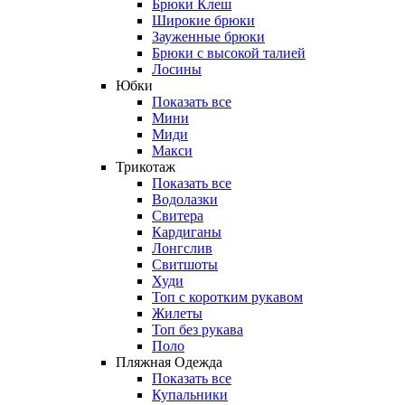
Брюки Клеш
Широкие брюки
Зауженные брюки
Брюки с высокой талией
Лосины
Юбки
Показать все
Мини
Миди
Макси
Трикотаж
Показать все
Водолазки
Свитера
Кардиганы
Лонгслив
Свитшоты
Худи
Топ с коротким рукавом
Жилеты
Топ без рукава
Поло
Пляжная Одежда
Показать все
Купальники