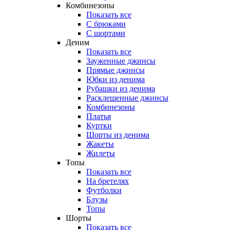
Комбинезоны
Показать все
С брюками
С шортами
Деним
Показать все
Зауженные джинсы
Прямые джинсы
Юбки из денима
Рубашки из денима
Расклешенные джинсы
Комбинезоны
Платья
Куртки
Шорты из денима
Жакеты
Жилеты
Топы
Показать все
На бретелях
Футболки
Блузы
Топы
Шорты
Показать все