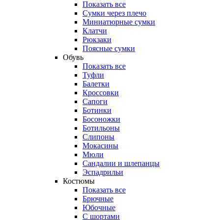
Показать все
Сумки через плечо
Миниатюрные cумки
Клатчи
Рюкзаки
Поясные сумки
Обувь
Показать все
Туфли
Балетки
Кроссовки
Сапоги
Ботинки
Босоножки
Ботильоны
Слипоны
Мокасины
Мюли
Сандалии и шлепанцы
Эспадрильи
Костюмы
Показать все
Брючные
Юбочные
С шортами