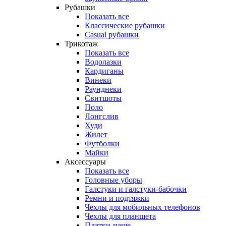
Рубашки
Показать все
Классические рубашки
Casual рубашки
Трикотаж
Показать все
Водолазки
Кардиганы
Винеки
Раунднеки
Свитшоты
Поло
Лонгслив
Худи
Жилет
Футболки
Майки
Аксессуары
Показать все
Головные уборы
Галстуки и галстуки-бабочки
Ремни и подтяжки
Чехлы для мобильных телефонов
Чехлы для планшета
Платки-паше