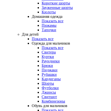
Короткие шорты
Зауженные шорты
Кюлоты
Домашняя одежда
Показать все
Пижамы
Тапочки
Для детей
Показать все
Одежда для мальчиков
Показать все
Свитера
Куртки
Раунднеки
Брюки
Пиджаки
Рубашки
Кардиганы
Шорты
Футболки
Джинсы
Свитшот
Комбинезоны
Обувь для мальчиков
Показать все