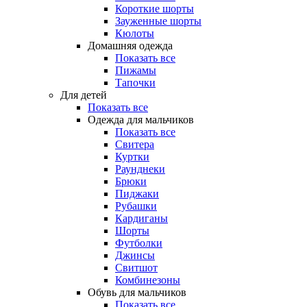
Короткие шорты
Зауженные шорты
Кюлоты
Домашняя одежда
Показать все
Пижамы
Тапочки
Для детей
Показать все
Одежда для мальчиков
Показать все
Свитера
Куртки
Раунднеки
Брюки
Пиджаки
Рубашки
Кардиганы
Шорты
Футболки
Джинсы
Свитшот
Комбинезоны
Обувь для мальчиков
Показать все