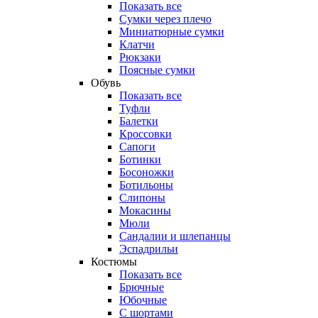
Показать все
Сумки через плечо
Миниатюрные cумки
Клатчи
Рюкзаки
Поясные сумки
Обувь
Показать все
Туфли
Балетки
Кроссовки
Сапоги
Ботинки
Босоножки
Ботильоны
Слипоны
Мокасины
Мюли
Сандалии и шлепанцы
Эспадрильи
Костюмы
Показать все
Брючные
Юбочные
С шортами