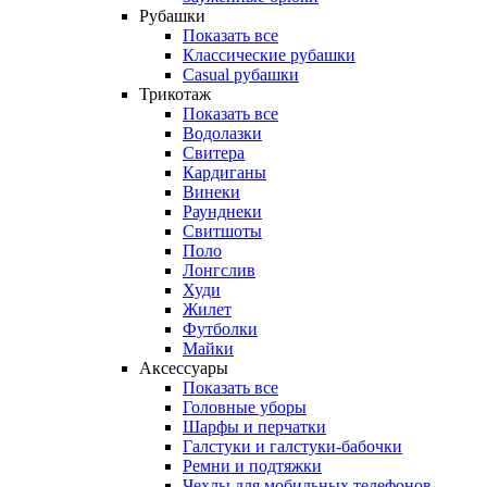
Рубашки
Показать все
Классические рубашки
Casual рубашки
Трикотаж
Показать все
Водолазки
Свитера
Кардиганы
Винеки
Раунднеки
Свитшоты
Поло
Лонгслив
Худи
Жилет
Футболки
Майки
Аксессуары
Показать все
Головные уборы
Шарфы и перчатки
Галстуки и галстуки-бабочки
Ремни и подтяжки
Чехлы для мобильных телефонов