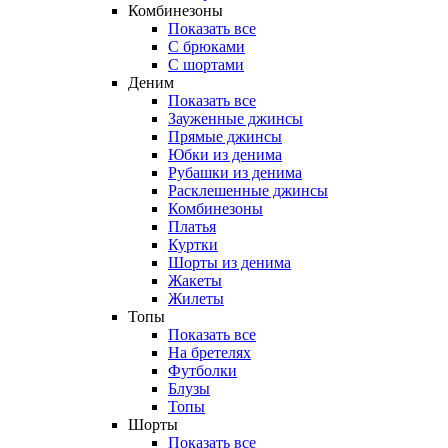
Комбинезоны
Показать все
С брюками
С шортами
Деним
Показать все
Зауженные джинсы
Прямые джинсы
Юбки из денима
Рубашки из денима
Расклешенные джинсы
Комбинезоны
Платья
Куртки
Шорты из денима
Жакеты
Жилеты
Топы
Показать все
На бретелях
Футболки
Блузы
Топы
Шорты
Показать все