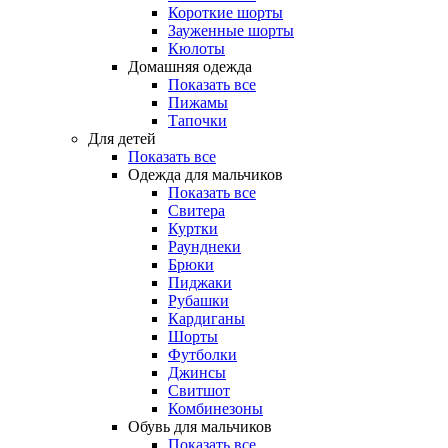
Короткие шорты
Зауженные шорты
Кюлоты
Домашняя одежда
Показать все
Пижамы
Тапочки
Для детей
Показать все
Одежда для мальчиков
Показать все
Свитера
Куртки
Раунднеки
Брюки
Пиджаки
Рубашки
Кардиганы
Шорты
Футболки
Джинсы
Свитшот
Комбинезоны
Обувь для мальчиков
Показать все