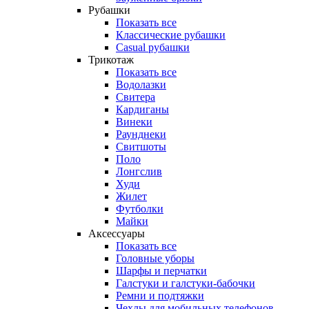
Рубашки
Показать все
Классические рубашки
Casual рубашки
Трикотаж
Показать все
Водолазки
Свитера
Кардиганы
Винеки
Раунднеки
Свитшоты
Поло
Лонгслив
Худи
Жилет
Футболки
Майки
Аксессуары
Показать все
Головные уборы
Шарфы и перчатки
Галстуки и галстуки-бабочки
Ремни и подтяжки
Чехлы для мобильных телефонов