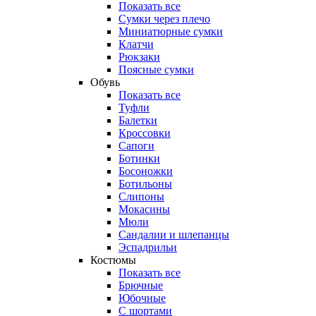
Показать все
Сумки через плечо
Миниатюрные cумки
Клатчи
Рюкзаки
Поясные сумки
Обувь
Показать все
Туфли
Балетки
Кроссовки
Сапоги
Ботинки
Босоножки
Ботильоны
Слипоны
Мокасины
Мюли
Сандалии и шлепанцы
Эспадрильи
Костюмы
Показать все
Брючные
Юбочные
С шортами