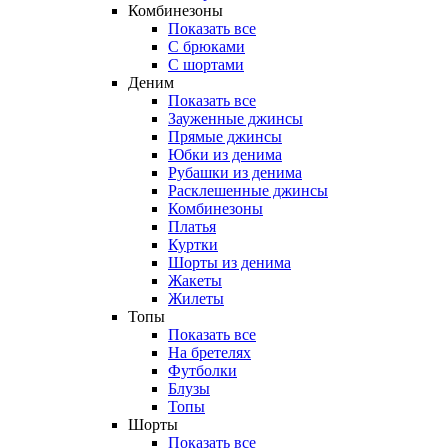
Комбинезоны
Показать все
С брюками
С шортами
Деним
Показать все
Зауженные джинсы
Прямые джинсы
Юбки из денима
Рубашки из денима
Расклешенные джинсы
Комбинезоны
Платья
Куртки
Шорты из денима
Жакеты
Жилеты
Топы
Показать все
На бретелях
Футболки
Блузы
Топы
Шорты
Показать все