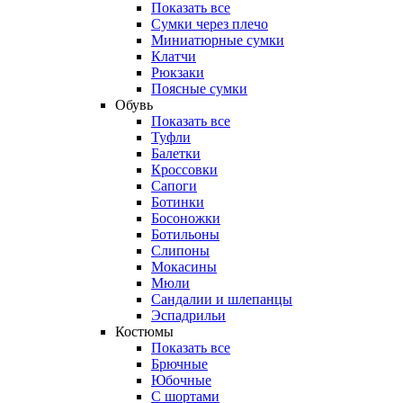
Показать все
Сумки через плечо
Миниатюрные cумки
Клатчи
Рюкзаки
Поясные сумки
Обувь
Показать все
Туфли
Балетки
Кроссовки
Сапоги
Ботинки
Босоножки
Ботильоны
Слипоны
Мокасины
Мюли
Сандалии и шлепанцы
Эспадрильи
Костюмы
Показать все
Брючные
Юбочные
С шортами