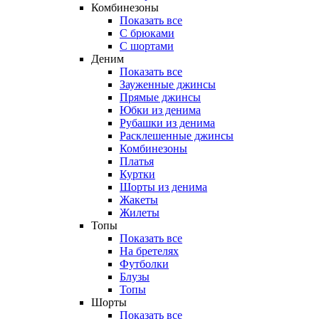
Комбинезоны
Показать все
С брюками
С шортами
Деним
Показать все
Зауженные джинсы
Прямые джинсы
Юбки из денима
Рубашки из денима
Расклешенные джинсы
Комбинезоны
Платья
Куртки
Шорты из денима
Жакеты
Жилеты
Топы
Показать все
На бретелях
Футболки
Блузы
Топы
Шорты
Показать все