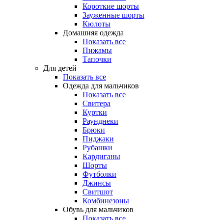
Короткие шорты
Зауженные шорты
Кюлоты
Домашняя одежда
Показать все
Пижамы
Тапочки
Для детей
Показать все
Одежда для мальчиков
Показать все
Свитера
Куртки
Раунднеки
Брюки
Пиджаки
Рубашки
Кардиганы
Шорты
Футболки
Джинсы
Свитшот
Комбинезоны
Обувь для мальчиков
Показать все