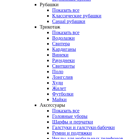
Рубашки
Показать все
Классические рубашки
Casual рубашки
Трикотаж
Показать все
Водолазки
Свитера
Кардиганы
Винеки
Раунднеки
Свитшоты
Поло
Лонгслив
Худи
Жилет
Футболки
Майки
Аксессуары
Показать все
Головные уборы
Шарфы и перчатки
Галстуки и галстуки-бабочки
Ремни и подтяжки
Чехлы для мобильных телефонов