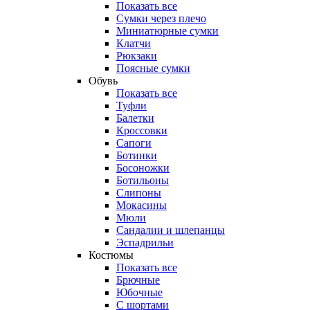
Показать все
Сумки через плечо
Миниатюрные cумки
Клатчи
Рюкзаки
Поясные сумки
Обувь
Показать все
Туфли
Балетки
Кроссовки
Сапоги
Ботинки
Босоножки
Ботильоны
Слипоны
Мокасины
Мюли
Сандалии и шлепанцы
Эспадрильи
Костюмы
Показать все
Брючные
Юбочные
С шортами