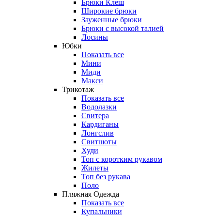
Брюки Клеш
Широкие брюки
Зауженные брюки
Брюки с высокой талией
Лосины
Юбки
Показать все
Мини
Миди
Макси
Трикотаж
Показать все
Водолазки
Свитера
Кардиганы
Лонгслив
Свитшоты
Худи
Топ с коротким рукавом
Жилеты
Топ без рукава
Поло
Пляжная Одежда
Показать все
Купальники