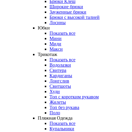
Брюки Клеш
Широкие брюки
Зауженные брюки
Брюки с высокой талией
Лосины
Юбки
Показать все
Мини
Миди
Макси
Трикотаж
Показать все
Водолазки
Свитера
Кардиганы
Лонгслив
Свитшоты
Худи
Топ с коротким рукавом
Жилеты
Топ без рукава
Поло
Пляжная Одежда
Показать все
Купальники