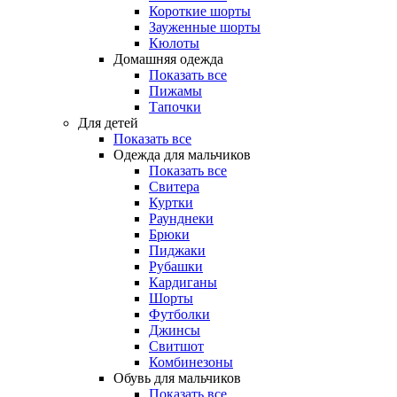
Короткие шорты
Зауженные шорты
Кюлоты
Домашняя одежда
Показать все
Пижамы
Тапочки
Для детей
Показать все
Одежда для мальчиков
Показать все
Свитера
Куртки
Раунднеки
Брюки
Пиджаки
Рубашки
Кардиганы
Шорты
Футболки
Джинсы
Свитшот
Комбинезоны
Обувь для мальчиков
Показать все