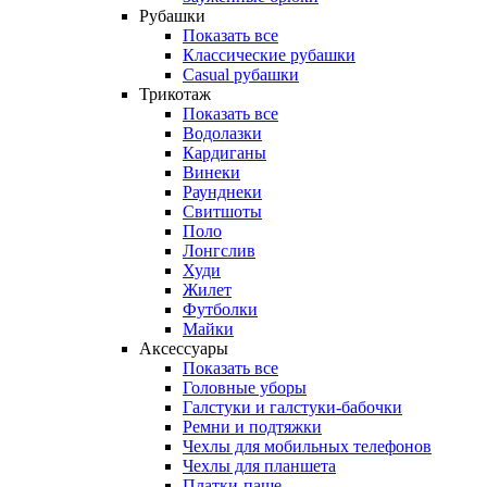
Рубашки
Показать все
Классические рубашки
Casual рубашки
Трикотаж
Показать все
Водолазки
Кардиганы
Винеки
Раунднеки
Свитшоты
Поло
Лонгслив
Худи
Жилет
Футболки
Майки
Аксессуары
Показать все
Головные уборы
Галстуки и галстуки-бабочки
Ремни и подтяжки
Чехлы для мобильных телефонов
Чехлы для планшета
Платки-паше