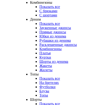
Комбинезоны
Показать все
С брюками
С шортами
Деним
Показать все
Зауженные джинсы
Прямые джинсы
Юбки из денима
Рубашки из денима
Расклешенные джинсы
Комбинезоны
Платья
Куртки
Шорты из денима
Жакеты
Жилеты
Топы
Показать все
На бретелях
Футболки
Блузы
Топы
Шорты
Показать все