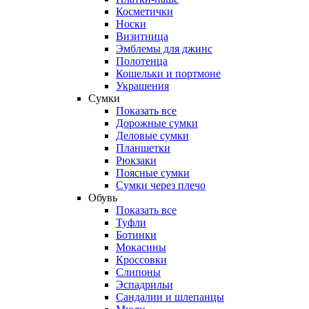
Косметички
Носки
Визитница
Эмблемы для джинс
Полотенца
Кошельки и портмоне
Украшения
Сумки
Показать все
Дорожные сумки
Деловые сумки
Планшетки
Рюкзаки
Поясные сумки
Сумки через плечо
Обувь
Показать все
Туфли
Ботинки
Мокасины
Кроссовки
Слипоны
Эспадрильи
Сандалии и шлепанцы