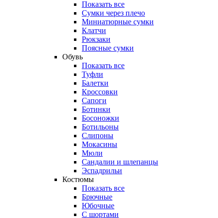
Показать все
Сумки через плечо
Миниатюрные cумки
Клатчи
Рюкзаки
Поясные сумки
Обувь
Показать все
Туфли
Балетки
Кроссовки
Сапоги
Ботинки
Босоножки
Ботильоны
Слипоны
Мокасины
Мюли
Сандалии и шлепанцы
Эспадрильи
Костюмы
Показать все
Брючные
Юбочные
С шортами