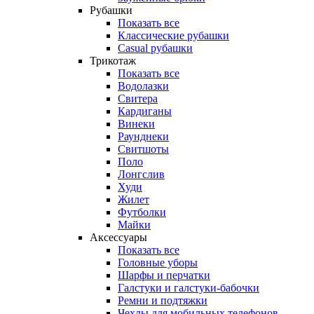
Рубашки
Показать все
Классические рубашки
Casual рубашки
Трикотаж
Показать все
Водолазки
Свитера
Кардиганы
Винеки
Раунднеки
Свитшоты
Поло
Лонгслив
Худи
Жилет
Футболки
Майки
Аксессуары
Показать все
Головные уборы
Шарфы и перчатки
Галстуки и галстуки-бабочки
Ремни и подтяжки
Чехлы для мобильных телефонов