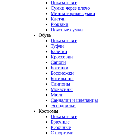
Показать все
Сумки через плечо
Миниатюрные cумки
Клатчи
Рюкзаки
Поясные сумки
Обувь
Показать все
Туфли
Балетки
Кроссовки
Сапоги
Ботинки
Босоножки
Ботильоны
Слипоны
Мокасины
Мюли
Сандалии и шлепанцы
Эспадрильи
Костюмы
Показать все
Брючные
Юбочные
С шортами