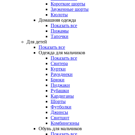
Короткие шорты
Зауженные шорты
Кюлоты
Домашняя одежда
Показать все
Пижамы
Тапочки
Для детей
Показать все
Одежда для мальчиков
Показать все
Свитера
Куртки
Раунднеки
Брюки
Пиджаки
Рубашки
Кардиганы
Шорты
Футболки
Джинсы
Свитшот
Комбинезоны
Обувь для мальчиков
Показать все