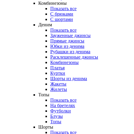
Комбинезоны
Показать все
С брюками
С шортами
Деним
Показать все
Зауженные джинсы
Прямые джинсы
Юбки из денима
Рубашки из денима
Расклешенные джинсы
Комбинезоны
Платья
Куртки
Шорты из денима
Жакеты
Жилеты
Топы
Показать все
На бретелях
Футболки
Блузы
Топы
Шорты
Показать все