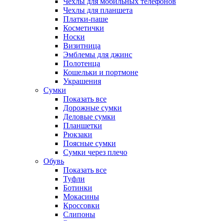
Чехлы для мобильных телефонов
Чехлы для планшета
Платки-паше
Косметички
Носки
Визитница
Эмблемы для джинс
Полотенца
Кошельки и портмоне
Украшения
Сумки
Показать все
Дорожные сумки
Деловые сумки
Планшетки
Рюкзаки
Поясные сумки
Сумки через плечо
Обувь
Показать все
Туфли
Ботинки
Мокасины
Кроссовки
Слипоны