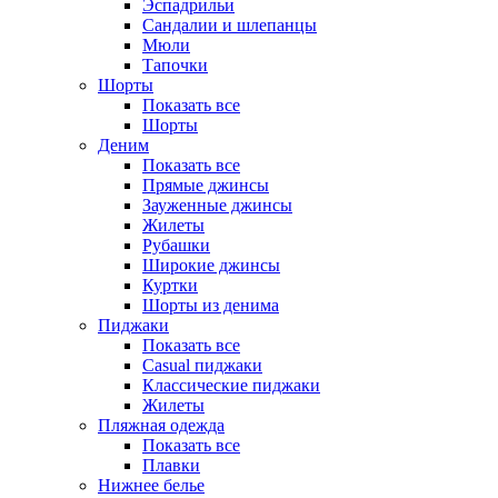
Эспадрильи
Сандалии и шлепанцы
Мюли
Тапочки
Шорты
Показать все
Шорты
Деним
Показать все
Прямые джинсы
Зауженные джинсы
Жилеты
Рубашки
Широкие джинсы
Куртки
Шорты из денима
Пиджаки
Показать все
Casual пиджаки
Классические пиджаки
Жилеты
Пляжная одежда
Показать все
Плавки
Нижнее белье