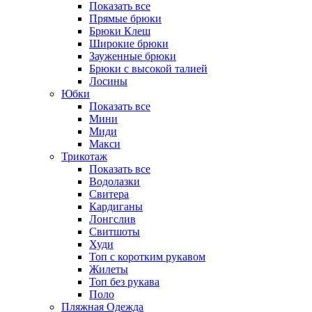
Показать все
Прямые брюки
Брюки Клеш
Широкие брюки
Зауженные брюки
Брюки с высокой талией
Лосины
Юбки
Показать все
Мини
Миди
Макси
Трикотаж
Показать все
Водолазки
Свитера
Кардиганы
Лонгслив
Свитшоты
Худи
Топ с коротким рукавом
Жилеты
Топ без рукава
Поло
Пляжная Одежда