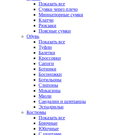
Показать все
Сумки через плечо
Миниатюрные cумки
Клатчи
Рюкзаки
Поясные сумки
Обувь
Показать все
Туфли
Балетки
Кроссовки
Сапоги
Ботинки
Босоножки
Ботильоны
Слипоны
Мокасины
Мюли
Сандалии и шлепанцы
Эспадрильи
Костюмы
Показать все
Брючные
Юбочные
С шортами