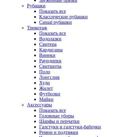
Зауженные брюки
Рубашки
Показать все
Классические рубашки
Casual рубашки
Трикотаж
Показать все
Водолазки
Свитера
Кардиганы
Винеки
Раунднеки
Свитшоты
Поло
Лонгслив
Худи
Жилет
Футболки
Майки
Аксессуары
Показать все
Головные уборы
Шарфы и перчатки
Галстуки и галстуки-бабочки
Ремни и подтяжки