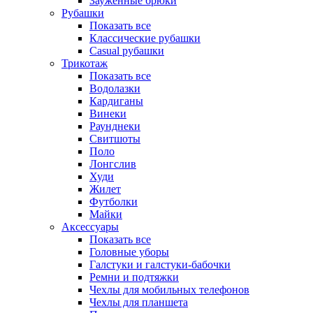
Зауженные брюки
Рубашки
Показать все
Классические рубашки
Casual рубашки
Трикотаж
Показать все
Водолазки
Кардиганы
Винеки
Раунднеки
Свитшоты
Поло
Лонгслив
Худи
Жилет
Футболки
Майки
Аксессуары
Показать все
Головные уборы
Галстуки и галстуки-бабочки
Ремни и подтяжки
Чехлы для мобильных телефонов
Чехлы для планшета