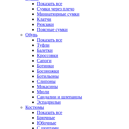
Показать все
Сумки через плечо
Миниатюрные cумки
Клатчи
Рюкзаки
Поясные сумки
Обувь
Показать все
Туфли
Балетки
Кроссовки
Сапоги
Ботинки
Босоножки
Ботильоны
Слипоны
Мокасины
Мюли
Сандалии и шлепанцы
Эспадрильи
Костюмы
Показать все
Брючные
Юбочные
С шортами