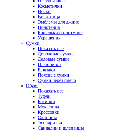
Платки-паше
Косметички
Носки
Визитница
Эмблемы для джинс
Полотенца
Кошельки и портмоне
Украшения
Сумки
Показать все
Дорожные сумки
Деловые сумки
Планшетки
Рюкзаки
Поясные сумки
Сумки через плечо
Обувь
Показать все
Туфли
Ботинки
Мокасины
Кроссовки
Слипоны
Эспадрильи
Сандалии и шлепанцы