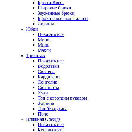
Брюки Клеш
Широкие брюки
Зауженные брюки
Брюки с высокой талией
Лосины
Юбки
Показать все
Мини
Миди
Макси
Трикотаж
Показать все
Водолазки
Свитера
Кардиганы
Лонгслив
Свитшоты
Худи
Топ с коротким рукавом
Жилеты
Топ без рукава
Поло
Пляжная Одежда
Показать все
Купальники