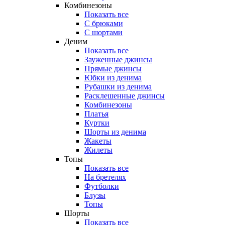
Комбинезоны
Показать все
С брюками
С шортами
Деним
Показать все
Зауженные джинсы
Прямые джинсы
Юбки из денима
Рубашки из денима
Расклешенные джинсы
Комбинезоны
Платья
Куртки
Шорты из денима
Жакеты
Жилеты
Топы
Показать все
На бретелях
Футболки
Блузы
Топы
Шорты
Показать все