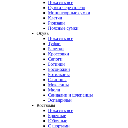
Показать все
Сумки через плечо
Миниатюрные cумки
Клатчи
Рюкзаки
Поясные сумки
Обувь
Показать все
Туфли
Балетки
Кроссовки
Сапоги
Ботинки
Босоножки
Ботильоны
Слипоны
Мокасины
Мюли
Сандалии и шлепанцы
Эспадрильи
Костюмы
Показать все
Брючные
Юбочные
С шортами