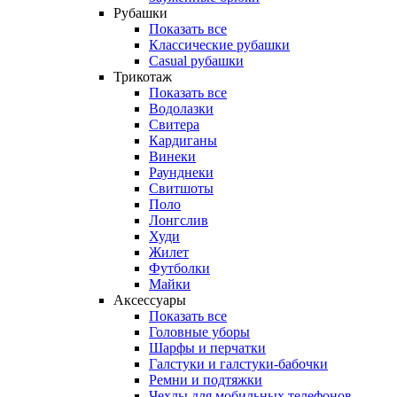
Рубашки
Показать все
Классические рубашки
Casual рубашки
Трикотаж
Показать все
Водолазки
Свитера
Кардиганы
Винеки
Раунднеки
Свитшоты
Поло
Лонгслив
Худи
Жилет
Футболки
Майки
Аксессуары
Показать все
Головные уборы
Шарфы и перчатки
Галстуки и галстуки-бабочки
Ремни и подтяжки
Чехлы для мобильных телефонов