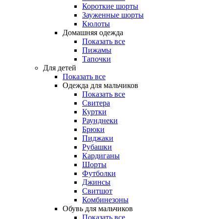
Короткие шорты
Зауженные шорты
Кюлоты
Домашняя одежда
Показать все
Пижамы
Тапочки
Для детей
Показать все
Одежда для мальчиков
Показать все
Свитера
Куртки
Раунднеки
Брюки
Пиджаки
Рубашки
Кардиганы
Шорты
Футболки
Джинсы
Свитшот
Комбинезоны
Обувь для мальчиков
Показать все