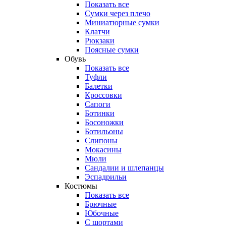
Показать все
Сумки через плечо
Миниатюрные cумки
Клатчи
Рюкзаки
Поясные сумки
Обувь
Показать все
Туфли
Балетки
Кроссовки
Сапоги
Ботинки
Босоножки
Ботильоны
Слипоны
Мокасины
Мюли
Сандалии и шлепанцы
Эспадрильи
Костюмы
Показать все
Брючные
Юбочные
С шортами