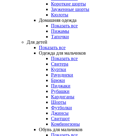
Короткие шорты
Зауженные шорты
Кюлоты
Домашняя одежда
Показать все
Пижамы
Тапочки
Для детей
Показать все
Одежда для мальчиков
Показать все
Свитера
Куртки
Раунднеки
Брюки
Пиджаки
Рубашки
Кардиганы
Шорты
Футболки
Джинсы
Свитшот
Комбинезоны
Обувь для мальчиков
Показать все