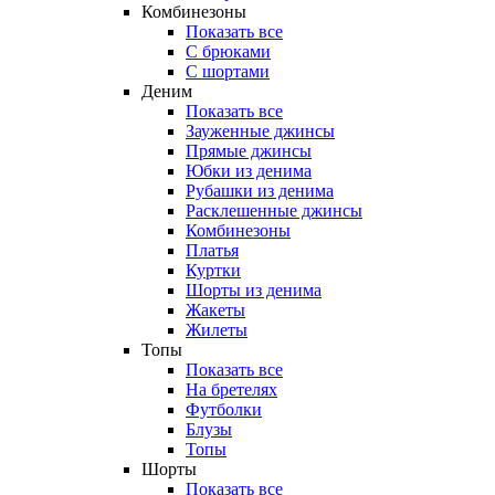
Комбинезоны
Показать все
С брюками
С шортами
Деним
Показать все
Зауженные джинсы
Прямые джинсы
Юбки из денима
Рубашки из денима
Расклешенные джинсы
Комбинезоны
Платья
Куртки
Шорты из денима
Жакеты
Жилеты
Топы
Показать все
На бретелях
Футболки
Блузы
Топы
Шорты
Показать все