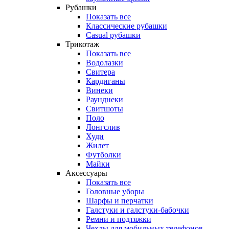
Рубашки
Показать все
Классические рубашки
Casual рубашки
Трикотаж
Показать все
Водолазки
Свитера
Кардиганы
Винеки
Раунднеки
Свитшоты
Поло
Лонгслив
Худи
Жилет
Футболки
Майки
Аксессуары
Показать все
Головные уборы
Шарфы и перчатки
Галстуки и галстуки-бабочки
Ремни и подтяжки
Чехлы для мобильных телефонов