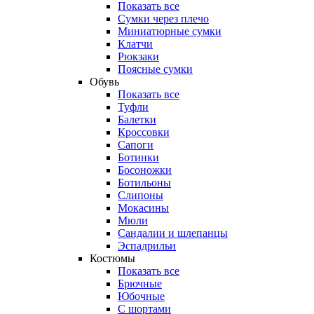
Показать все
Сумки через плечо
Миниатюрные cумки
Клатчи
Рюкзаки
Поясные сумки
Обувь
Показать все
Туфли
Балетки
Кроссовки
Сапоги
Ботинки
Босоножки
Ботильоны
Слипоны
Мокасины
Мюли
Сандалии и шлепанцы
Эспадрильи
Костюмы
Показать все
Брючные
Юбочные
С шортами