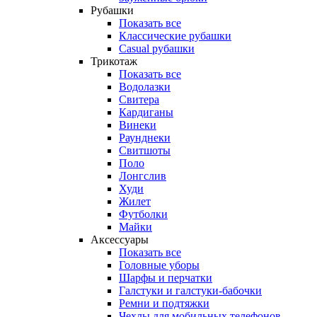
Рубашки
Показать все
Классические рубашки
Casual рубашки
Трикотаж
Показать все
Водолазки
Свитера
Кардиганы
Винеки
Раунднеки
Свитшоты
Поло
Лонгслив
Худи
Жилет
Футболки
Майки
Аксессуары
Показать все
Головные уборы
Шарфы и перчатки
Галстуки и галстуки-бабочки
Ремни и подтяжки
Чехлы для мобильных телефонов