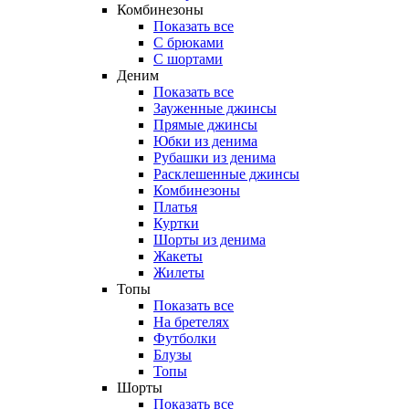
Комбинезоны
Показать все
С брюками
С шортами
Деним
Показать все
Зауженные джинсы
Прямые джинсы
Юбки из денима
Рубашки из денима
Расклешенные джинсы
Комбинезоны
Платья
Куртки
Шорты из денима
Жакеты
Жилеты
Топы
Показать все
На бретелях
Футболки
Блузы
Топы
Шорты
Показать все