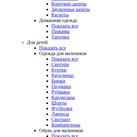
Короткие шорты
Зауженные шорты
Кюлоты
Домашняя одежда
Показать все
Пижамы
Тапочки
Для детей
Показать все
Одежда для мальчиков
Показать все
Свитера
Куртки
Раунднеки
Брюки
Пиджаки
Рубашки
Кардиганы
Шорты
Футболки
Джинсы
Свитшот
Комбинезоны
Обувь для мальчиков
Показать все