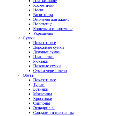
Платки-паше
Косметички
Носки
Визитница
Эмблемы для джинс
Полотенца
Кошельки и портмоне
Украшения
Сумки
Показать все
Дорожные сумки
Деловые сумки
Планшетки
Рюкзаки
Поясные сумки
Сумки через плечо
Обувь
Показать все
Туфли
Ботинки
Мокасины
Кроссовки
Слипоны
Эспадрильи
Сандалии и шлепанцы