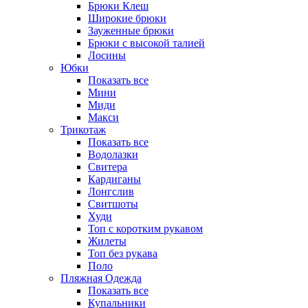
Брюки Клеш
Широкие брюки
Зауженные брюки
Брюки с высокой талией
Лосины
Юбки
Показать все
Мини
Миди
Макси
Трикотаж
Показать все
Водолазки
Свитера
Кардиганы
Лонгслив
Свитшоты
Худи
Топ с коротким рукавом
Жилеты
Топ без рукава
Поло
Пляжная Одежда
Показать все
Купальники