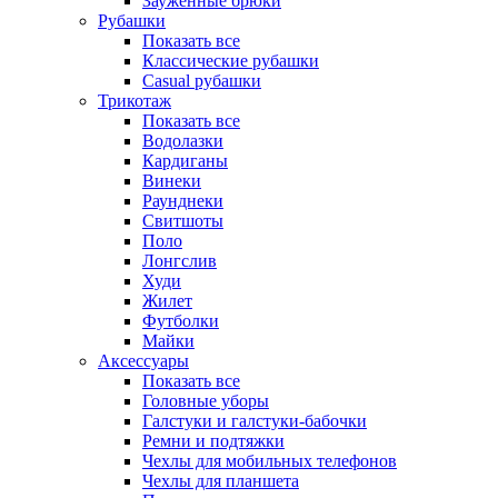
Зауженные брюки
Рубашки
Показать все
Классические рубашки
Casual рубашки
Трикотаж
Показать все
Водолазки
Кардиганы
Винеки
Раунднеки
Свитшоты
Поло
Лонгслив
Худи
Жилет
Футболки
Майки
Аксессуары
Показать все
Головные уборы
Галстуки и галстуки-бабочки
Ремни и подтяжки
Чехлы для мобильных телефонов
Чехлы для планшета