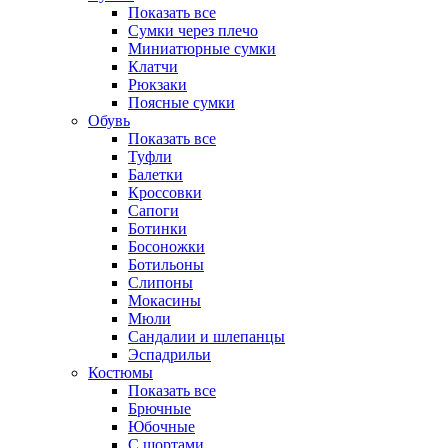
Показать все
Сумки через плечо
Миниатюрные cумки
Клатчи
Рюкзаки
Поясные сумки
Обувь
Показать все
Туфли
Балетки
Кроссовки
Сапоги
Ботинки
Босоножки
Ботильоны
Слипоны
Мокасины
Мюли
Сандалии и шлепанцы
Эспадрильи
Костюмы
Показать все
Брючные
Юбочные
С шортами