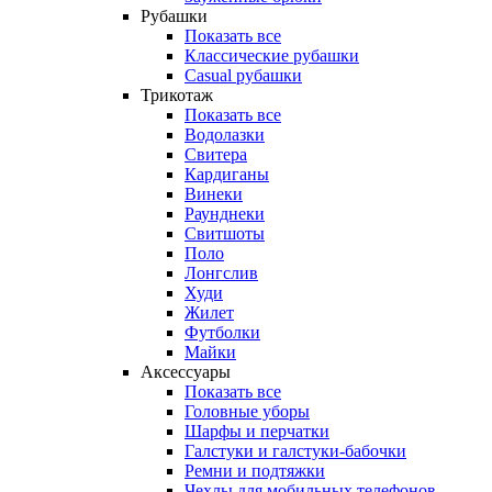
Рубашки
Показать все
Классические рубашки
Casual рубашки
Трикотаж
Показать все
Водолазки
Свитера
Кардиганы
Винеки
Раунднеки
Свитшоты
Поло
Лонгслив
Худи
Жилет
Футболки
Майки
Аксессуары
Показать все
Головные уборы
Шарфы и перчатки
Галстуки и галстуки-бабочки
Ремни и подтяжки
Чехлы для мобильных телефонов