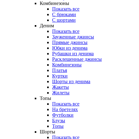
Комбинезоны
Показать все
С брюками
С шортами
Деним
Показать все
Зауженные джинсы
Прямые джинсы
Юбки из денима
Рубашки из денима
Расклешенные джинсы
Комбинезоны
Платья
Куртки
Шорты из денима
Жакеты
Жилеты
Топы
Показать все
На бретелях
Футболки
Блузы
Топы
Шорты
Показать все