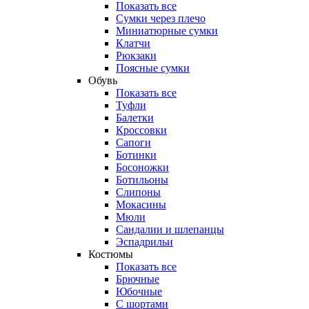
Показать все
Сумки через плечо
Миниатюрные cумки
Клатчи
Рюкзаки
Поясные сумки
Обувь
Показать все
Туфли
Балетки
Кроссовки
Сапоги
Ботинки
Босоножки
Ботильоны
Слипоны
Мокасины
Мюли
Сандалии и шлепанцы
Эспадрильи
Костюмы
Показать все
Брючные
Юбочные
С шортами