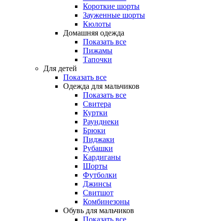
Короткие шорты
Зауженные шорты
Кюлоты
Домашняя одежда
Показать все
Пижамы
Тапочки
Для детей
Показать все
Одежда для мальчиков
Показать все
Свитера
Куртки
Раунднеки
Брюки
Пиджаки
Рубашки
Кардиганы
Шорты
Футболки
Джинсы
Свитшот
Комбинезоны
Обувь для мальчиков
Показать все