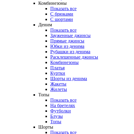
Комбинезоны
Показать все
С брюками
С шортами
Деним
Показать все
Зауженные джинсы
Прямые джинсы
Юбки из денима
Рубашки из денима
Расклешенные джинсы
Комбинезоны
Платья
Куртки
Шорты из денима
Жакеты
Жилеты
Топы
Показать все
На бретелях
Футболки
Блузы
Топы
Шорты
Показать все