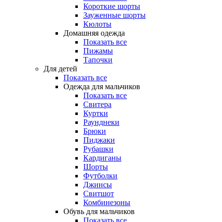
Короткие шорты
Зауженные шорты
Кюлоты
Домашняя одежда
Показать все
Пижамы
Тапочки
Для детей
Показать все
Одежда для мальчиков
Показать все
Свитера
Куртки
Раунднеки
Брюки
Пиджаки
Рубашки
Кардиганы
Шорты
Футболки
Джинсы
Свитшот
Комбинезоны
Обувь для мальчиков
Показать все