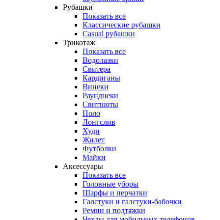
Рубашки
Показать все
Классические рубашки
Casual рубашки
Трикотаж
Показать все
Водолазки
Свитера
Кардиганы
Винеки
Раунднеки
Свитшоты
Поло
Лонгслив
Худи
Жилет
Футболки
Майки
Аксессуары
Показать все
Головные уборы
Шарфы и перчатки
Галстуки и галстуки-бабочки
Ремни и подтяжки
Чехлы для мобильных телефонов