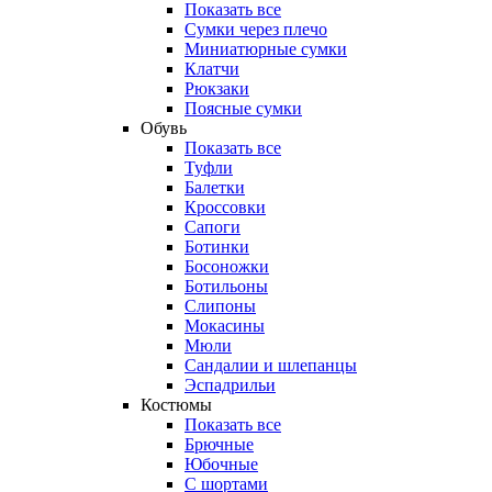
Показать все
Сумки через плечо
Миниатюрные cумки
Клатчи
Рюкзаки
Поясные сумки
Обувь
Показать все
Туфли
Балетки
Кроссовки
Сапоги
Ботинки
Босоножки
Ботильоны
Слипоны
Мокасины
Мюли
Сандалии и шлепанцы
Эспадрильи
Костюмы
Показать все
Брючные
Юбочные
С шортами