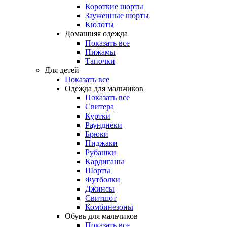
Короткие шорты
Зауженные шорты
Кюлоты
Домашняя одежда
Показать все
Пижамы
Тапочки
Для детей
Показать все
Одежда для мальчиков
Показать все
Свитера
Куртки
Раунднеки
Брюки
Пиджаки
Рубашки
Кардиганы
Шорты
Футболки
Джинсы
Свитшот
Комбинезоны
Обувь для мальчиков
Показать все