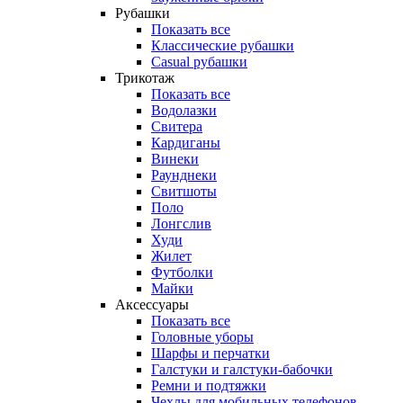
Рубашки
Показать все
Классические рубашки
Casual рубашки
Трикотаж
Показать все
Водолазки
Свитера
Кардиганы
Винеки
Раунднеки
Свитшоты
Поло
Лонгслив
Худи
Жилет
Футболки
Майки
Аксессуары
Показать все
Головные уборы
Шарфы и перчатки
Галстуки и галстуки-бабочки
Ремни и подтяжки
Чехлы для мобильных телефонов