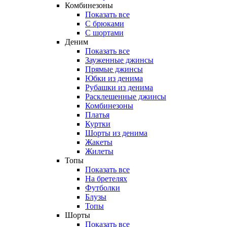
Комбинезоны
Показать все
С брюками
С шортами
Деним
Показать все
Зауженные джинсы
Прямые джинсы
Юбки из денима
Рубашки из денима
Расклешенные джинсы
Комбинезоны
Платья
Куртки
Шорты из денима
Жакеты
Жилеты
Топы
Показать все
На бретелях
Футболки
Блузы
Топы
Шорты
Показать все