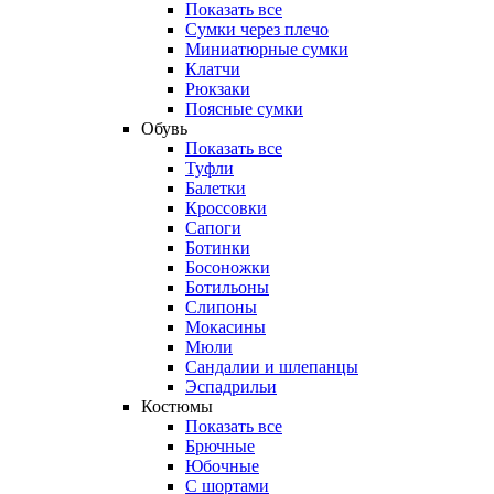
Показать все
Сумки через плечо
Миниатюрные cумки
Клатчи
Рюкзаки
Поясные сумки
Обувь
Показать все
Туфли
Балетки
Кроссовки
Сапоги
Ботинки
Босоножки
Ботильоны
Слипоны
Мокасины
Мюли
Сандалии и шлепанцы
Эспадрильи
Костюмы
Показать все
Брючные
Юбочные
С шортами