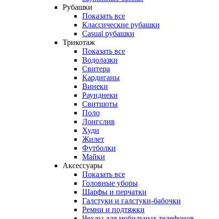
Рубашки
Показать все
Классические рубашки
Casual рубашки
Трикотаж
Показать все
Водолазки
Свитера
Кардиганы
Винеки
Раунднеки
Свитшоты
Поло
Лонгслив
Худи
Жилет
Футболки
Майки
Аксессуары
Показать все
Головные уборы
Шарфы и перчатки
Галстуки и галстуки-бабочки
Ремни и подтяжки
Чехлы для мобильных телефонов