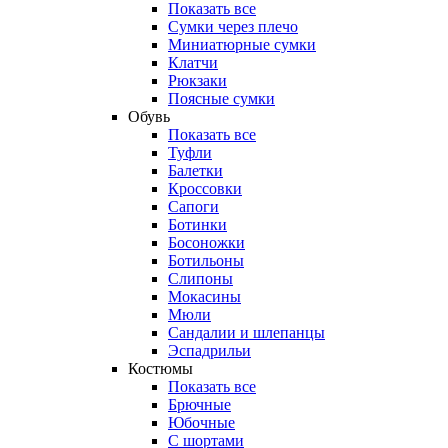
Показать все
Сумки через плечо
Миниатюрные cумки
Клатчи
Рюкзаки
Поясные сумки
Обувь
Показать все
Туфли
Балетки
Кроссовки
Сапоги
Ботинки
Босоножки
Ботильоны
Слипоны
Мокасины
Мюли
Сандалии и шлепанцы
Эспадрильи
Костюмы
Показать все
Брючные
Юбочные
С шортами