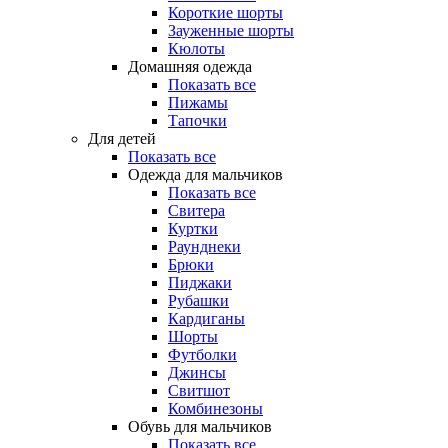
Короткие шорты
Зауженные шорты
Кюлоты
Домашняя одежда
Показать все
Пижамы
Тапочки
Для детей
Показать все
Одежда для мальчиков
Показать все
Свитера
Куртки
Раунднеки
Брюки
Пиджаки
Рубашки
Кардиганы
Шорты
Футболки
Джинсы
Свитшот
Комбинезоны
Обувь для мальчиков
Показать все