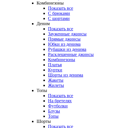
Комбинезоны
Показать все
С брюками
С шортами
Деним
Показать все
Зауженные джинсы
Прямые джинсы
Юбки из денима
Рубашки из денима
Расклешенные джинсы
Комбинезоны
Платья
Куртки
Шорты из денима
Жакеты
Жилеты
Топы
Показать все
На бретелях
Футболки
Блузы
Топы
Шорты
Показать все