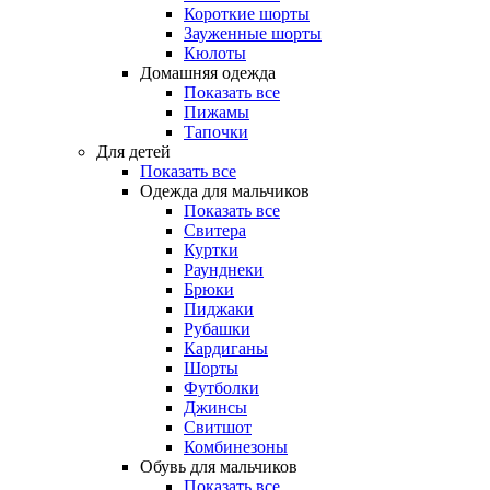
Короткие шорты
Зауженные шорты
Кюлоты
Домашняя одежда
Показать все
Пижамы
Тапочки
Для детей
Показать все
Одежда для мальчиков
Показать все
Свитера
Куртки
Раунднеки
Брюки
Пиджаки
Рубашки
Кардиганы
Шорты
Футболки
Джинсы
Свитшот
Комбинезоны
Обувь для мальчиков
Показать все