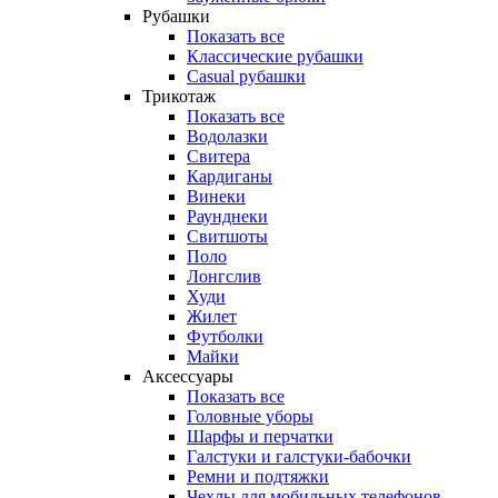
Рубашки
Показать все
Классические рубашки
Casual рубашки
Трикотаж
Показать все
Водолазки
Свитера
Кардиганы
Винеки
Раунднеки
Свитшоты
Поло
Лонгслив
Худи
Жилет
Футболки
Майки
Аксессуары
Показать все
Головные уборы
Шарфы и перчатки
Галстуки и галстуки-бабочки
Ремни и подтяжки
Чехлы для мобильных телефонов