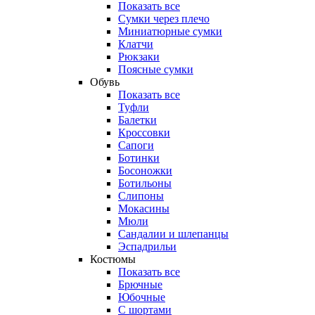
Показать все
Сумки через плечо
Миниатюрные cумки
Клатчи
Рюкзаки
Поясные сумки
Обувь
Показать все
Туфли
Балетки
Кроссовки
Сапоги
Ботинки
Босоножки
Ботильоны
Слипоны
Мокасины
Мюли
Сандалии и шлепанцы
Эспадрильи
Костюмы
Показать все
Брючные
Юбочные
С шортами