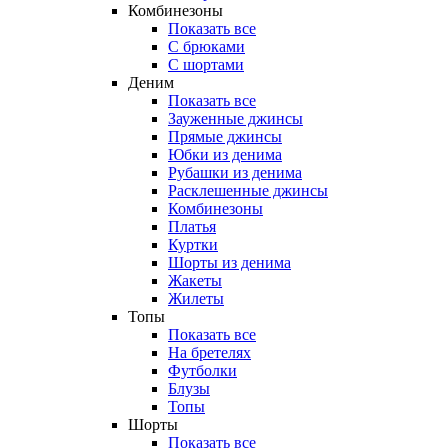
Комбинезоны
Показать все
С брюками
С шортами
Деним
Показать все
Зауженные джинсы
Прямые джинсы
Юбки из денима
Рубашки из денима
Расклешенные джинсы
Комбинезоны
Платья
Куртки
Шорты из денима
Жакеты
Жилеты
Топы
Показать все
На бретелях
Футболки
Блузы
Топы
Шорты
Показать все