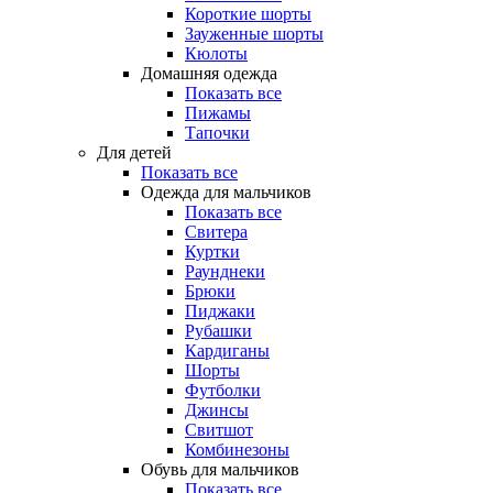
Короткие шорты
Зауженные шорты
Кюлоты
Домашняя одежда
Показать все
Пижамы
Тапочки
Для детей
Показать все
Одежда для мальчиков
Показать все
Свитера
Куртки
Раунднеки
Брюки
Пиджаки
Рубашки
Кардиганы
Шорты
Футболки
Джинсы
Свитшот
Комбинезоны
Обувь для мальчиков
Показать все