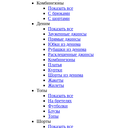
Комбинезоны
Показать все
С брюками
С шортами
Деним
Показать все
Зауженные джинсы
Прямые джинсы
Юбки из денима
Рубашки из денима
Расклешенные джинсы
Комбинезоны
Платья
Куртки
Шорты из денима
Жакеты
Жилеты
Топы
Показать все
На бретелях
Футболки
Блузы
Топы
Шорты
Показать все