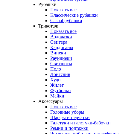
Рубашки
Показать все
Классические рубашки
Casual рубашки
Трикотаж
Показать все
Водолазки
Свитера
Кардиганы
Винеки
Раунднеки
Свитшоты
Поло
Лонгслив
Худи
Жилет
Футболки
Майки
Аксессуары
Показать все
Головные уборы
Шарфы и перчатки
Галстуки и галстуки-бабочки
Ремни и подтяжки
Чехлы для мобильных телефонов