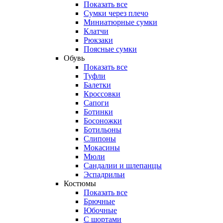
Показать все
Сумки через плечо
Миниатюрные cумки
Клатчи
Рюкзаки
Поясные сумки
Обувь
Показать все
Туфли
Балетки
Кроссовки
Сапоги
Ботинки
Босоножки
Ботильоны
Слипоны
Мокасины
Мюли
Сандалии и шлепанцы
Эспадрильи
Костюмы
Показать все
Брючные
Юбочные
С шортами