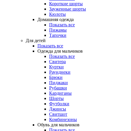
Короткие шорты
Зауженные шорты
Кюлоты
Домашняя одежда
Показать все
Пижамы
Тапочки
Для детей
Показать все
Одежда для мальчиков
Показать все
Свитера
Куртки
Раунднеки
Брюки
Пиджаки
Рубашки
Кардиганы
Шорты
Футболки
Джинсы
Свитшот
Комбинезоны
Обувь для мальчиков
Показать все