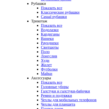
Рубашки
Показать все
Классические рубашки
Casual рубашки
Трикотаж
Показать все
Водолазки
Кардиганы
Винеки
Раунднеки
Свитшоты
Поло
Лонгслив
Худи
Жилет
Футболки
Майки
Аксессуары
Показать все
Головные уборы
Галстуки и галстуки-бабочки
Ремни и подтяжки
Чехлы для мобильных телефонов
Чехлы для планшета
Платки-паше