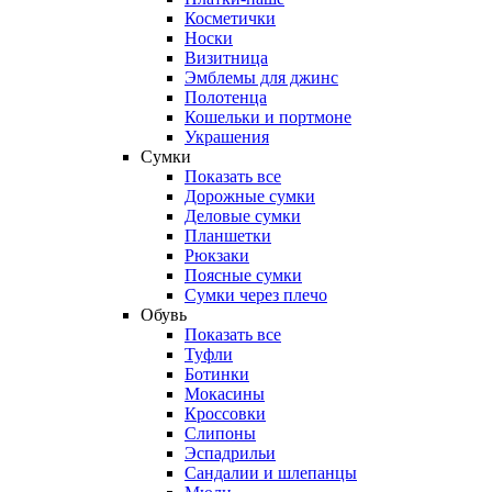
Косметички
Носки
Визитница
Эмблемы для джинс
Полотенца
Кошельки и портмоне
Украшения
Сумки
Показать все
Дорожные сумки
Деловые сумки
Планшетки
Рюкзаки
Поясные сумки
Сумки через плечо
Обувь
Показать все
Туфли
Ботинки
Мокасины
Кроссовки
Слипоны
Эспадрильи
Сандалии и шлепанцы