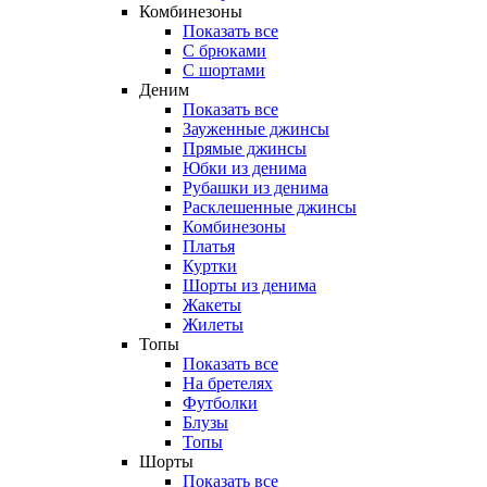
Комбинезоны
Показать все
С брюками
С шортами
Деним
Показать все
Зауженные джинсы
Прямые джинсы
Юбки из денима
Рубашки из денима
Расклешенные джинсы
Комбинезоны
Платья
Куртки
Шорты из денима
Жакеты
Жилеты
Топы
Показать все
На бретелях
Футболки
Блузы
Топы
Шорты
Показать все