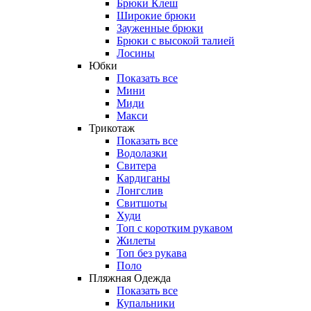
Брюки Клеш
Широкие брюки
Зауженные брюки
Брюки с высокой талией
Лосины
Юбки
Показать все
Мини
Миди
Макси
Трикотаж
Показать все
Водолазки
Свитера
Кардиганы
Лонгслив
Свитшоты
Худи
Топ с коротким рукавом
Жилеты
Топ без рукава
Поло
Пляжная Одежда
Показать все
Купальники