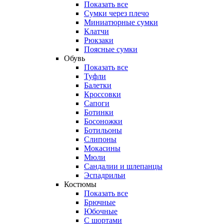
Показать все
Сумки через плечо
Миниатюрные cумки
Клатчи
Рюкзаки
Поясные сумки
Обувь
Показать все
Туфли
Балетки
Кроссовки
Сапоги
Ботинки
Босоножки
Ботильоны
Слипоны
Мокасины
Мюли
Сандалии и шлепанцы
Эспадрильи
Костюмы
Показать все
Брючные
Юбочные
С шортами