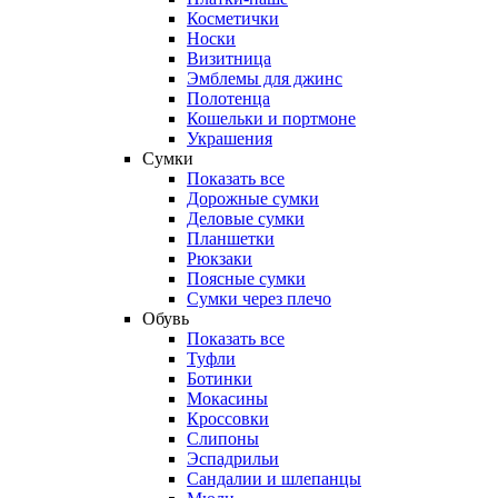
Косметички
Носки
Визитница
Эмблемы для джинс
Полотенца
Кошельки и портмоне
Украшения
Сумки
Показать все
Дорожные сумки
Деловые сумки
Планшетки
Рюкзаки
Поясные сумки
Сумки через плечо
Обувь
Показать все
Туфли
Ботинки
Мокасины
Кроссовки
Слипоны
Эспадрильи
Сандалии и шлепанцы