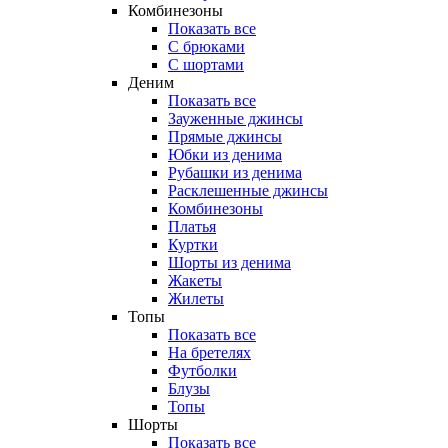
Комбинезоны
Показать все
С брюками
С шортами
Деним
Показать все
Зауженные джинсы
Прямые джинсы
Юбки из денима
Рубашки из денима
Расклешенные джинсы
Комбинезоны
Платья
Куртки
Шорты из денима
Жакеты
Жилеты
Топы
Показать все
На бретелях
Футболки
Блузы
Топы
Шорты
Показать все