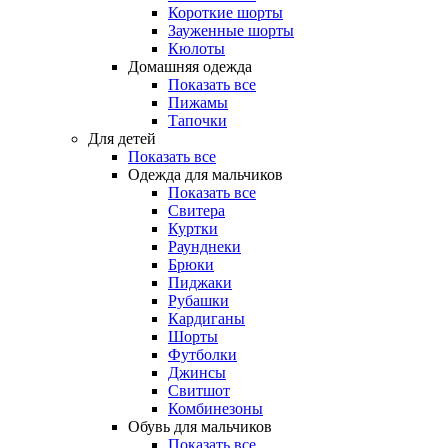
Короткие шорты
Зауженные шорты
Кюлоты
Домашняя одежда
Показать все
Пижамы
Тапочки
Для детей
Показать все
Одежда для мальчиков
Показать все
Свитера
Куртки
Раунднеки
Брюки
Пиджаки
Рубашки
Кардиганы
Шорты
Футболки
Джинсы
Свитшот
Комбинезоны
Обувь для мальчиков
Показать все