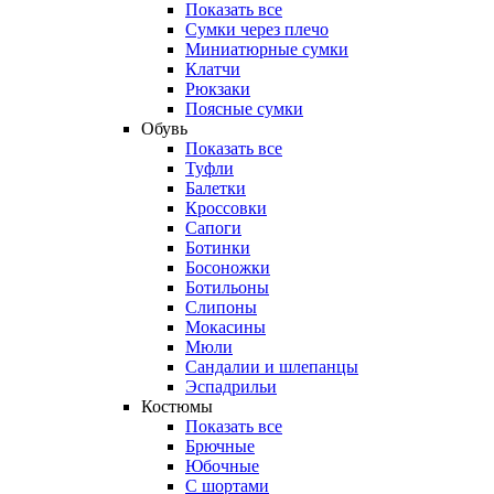
Показать все
Сумки через плечо
Миниатюрные cумки
Клатчи
Рюкзаки
Поясные сумки
Обувь
Показать все
Туфли
Балетки
Кроссовки
Сапоги
Ботинки
Босоножки
Ботильоны
Слипоны
Мокасины
Мюли
Сандалии и шлепанцы
Эспадрильи
Костюмы
Показать все
Брючные
Юбочные
С шортами