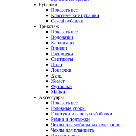
Рубашки
Показать все
Классические рубашки
Casual рубашки
Трикотаж
Показать все
Водолазки
Кардиганы
Винеки
Раунднеки
Свитшоты
Поло
Лонгслив
Худи
Жилет
Футболки
Майки
Аксессуары
Показать все
Головные уборы
Галстуки и галстуки-бабочки
Ремни и подтяжки
Чехлы для мобильных телефонов
Чехлы для планшета
Платки-паше