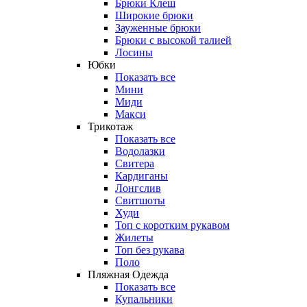
Брюки Клеш
Широкие брюки
Зауженные брюки
Брюки с высокой талией
Лосины
Юбки
Показать все
Мини
Миди
Макси
Трикотаж
Показать все
Водолазки
Свитера
Кардиганы
Лонгслив
Свитшоты
Худи
Топ с коротким рукавом
Жилеты
Топ без рукава
Поло
Пляжная Одежда
Показать все
Купальники