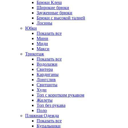
Брюки Клеш
Широкие брюки
Зауженные брюки
Брюки с высокой талией
Лосины
Юбки
Показать все
Мини
Миди
Макси
Трикотаж
Показать все
Водолазки
Свитера
Кардиганы
Лонгслив
Свитшоты
Худи
Топ с коротким рукавом
Жилеты
Топ без рукава
Поло
Пляжная Одежда
Показать все
Купальники