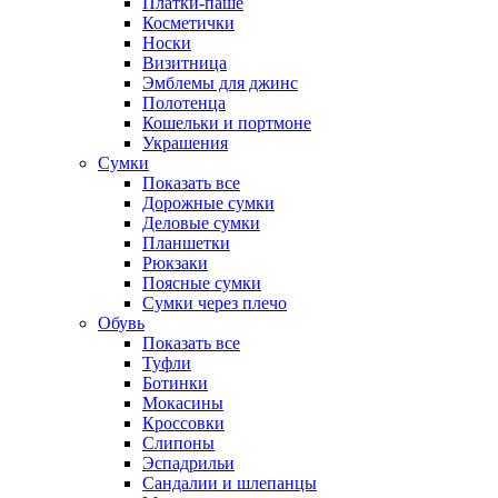
Платки-паше
Косметички
Носки
Визитница
Эмблемы для джинс
Полотенца
Кошельки и портмоне
Украшения
Сумки
Показать все
Дорожные сумки
Деловые сумки
Планшетки
Рюкзаки
Поясные сумки
Сумки через плечо
Обувь
Показать все
Туфли
Ботинки
Мокасины
Кроссовки
Слипоны
Эспадрильи
Сандалии и шлепанцы