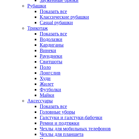
Зауженные брюки
Рубашки
Показать все
Классические рубашки
Casual рубашки
Трикотаж
Показать все
Водолазки
Кардиганы
Винеки
Раунднеки
Свитшоты
Поло
Лонгслив
Худи
Жилет
Футболки
Майки
Аксессуары
Показать все
Головные уборы
Галстуки и галстуки-бабочки
Ремни и подтяжки
Чехлы для мобильных телефонов
Чехлы для планшета