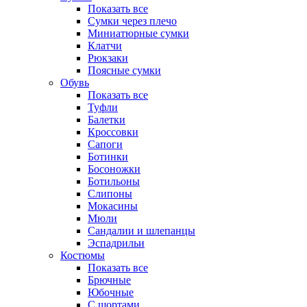
Показать все
Сумки через плечо
Миниатюрные cумки
Клатчи
Рюкзаки
Поясные сумки
Обувь
Показать все
Туфли
Балетки
Кроссовки
Сапоги
Ботинки
Босоножки
Ботильоны
Слипоны
Мокасины
Мюли
Сандалии и шлепанцы
Эспадрильи
Костюмы
Показать все
Брючные
Юбочные
С шортами