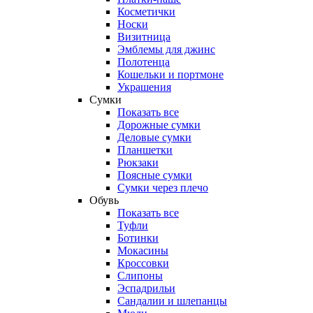
Косметички
Носки
Визитница
Эмблемы для джинс
Полотенца
Кошельки и портмоне
Украшения
Сумки
Показать все
Дорожные сумки
Деловые сумки
Планшетки
Рюкзаки
Поясные сумки
Сумки через плечо
Обувь
Показать все
Туфли
Ботинки
Мокасины
Кроссовки
Слипоны
Эспадрильи
Сандалии и шлепанцы