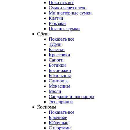
Показать все
Сумки через плечо
Миниатюрные cумки
Клатчи
Рюкзаки
Поясные сумки
Обувь
Показать все
Туфли
Балетки
Кроссовки
Сапоги
Ботинки
Босоножки
Ботильоны
Слипоны
Мокасины
Мюли
Сандалии и шлепанцы
Эспадрильи
Костюмы
Показать все
Брючные
Юбочные
С шортами