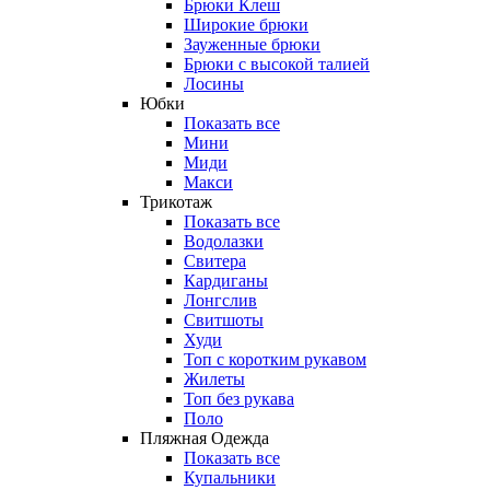
Брюки Клеш
Широкие брюки
Зауженные брюки
Брюки с высокой талией
Лосины
Юбки
Показать все
Мини
Миди
Макси
Трикотаж
Показать все
Водолазки
Свитера
Кардиганы
Лонгслив
Свитшоты
Худи
Топ с коротким рукавом
Жилеты
Топ без рукава
Поло
Пляжная Одежда
Показать все
Купальники