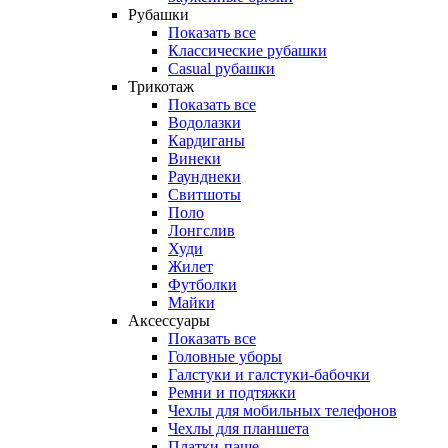
Рубашки
Показать все
Классические рубашки
Casual рубашки
Трикотаж
Показать все
Водолазки
Кардиганы
Винеки
Раунднеки
Свитшоты
Поло
Лонгслив
Худи
Жилет
Футболки
Майки
Аксессуары
Показать все
Головные уборы
Галстуки и галстуки-бабочки
Ремни и подтяжки
Чехлы для мобильных телефонов
Чехлы для планшета
Платки-паше