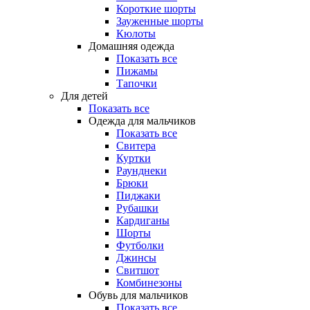
Короткие шорты
Зауженные шорты
Кюлоты
Домашняя одежда
Показать все
Пижамы
Тапочки
Для детей
Показать все
Одежда для мальчиков
Показать все
Свитера
Куртки
Раунднеки
Брюки
Пиджаки
Рубашки
Кардиганы
Шорты
Футболки
Джинсы
Свитшот
Комбинезоны
Обувь для мальчиков
Показать все