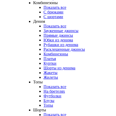
Комбинезоны
Показать все
С брюками
С шортами
Деним
Показать все
Зауженные джинсы
Прямые джинсы
Юбки из денима
Рубашки из денима
Расклешенные джинсы
Комбинезоны
Платья
Куртки
Шорты из денима
Жакеты
Жилеты
Топы
Показать все
На бретелях
Футболки
Блузы
Топы
Шорты
Показать все