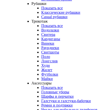
Рубашки
Показать все
Классические рубашки
Casual рубашки
Трикотаж
Показать все
Водолазки
Свитера
Кардиганы
Винеки
Раунднеки
Свитшоты
Поло
Лонгслив
Худи
Жилет
Футболки
Майки
Аксессуары
Показать все
Головные уборы
Шарфы и перчатки
Галстуки и галстуки-бабочки
Ремни и подтяжки
Чехлы для мобильных телефонов