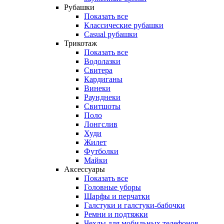
Рубашки
Показать все
Классические рубашки
Casual рубашки
Трикотаж
Показать все
Водолазки
Свитера
Кардиганы
Винеки
Раунднеки
Свитшоты
Поло
Лонгслив
Худи
Жилет
Футболки
Майки
Аксессуары
Показать все
Головные уборы
Шарфы и перчатки
Галстуки и галстуки-бабочки
Ремни и подтяжки
Чехлы для мобильных телефонов