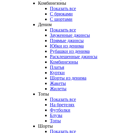
Комбинезоны
Показать все
С брюками
С шортами
Деним
Показать все
Зауженные джинсы
Прямые джинсы
Юбки из денима
Рубашки из денима
Расклешенные джинсы
Комбинезоны
Платья
Куртки
Шорты из денима
Жакеты
Жилеты
Топы
Показать все
На бретелях
Футболки
Блузы
Топы
Шорты
Показать все