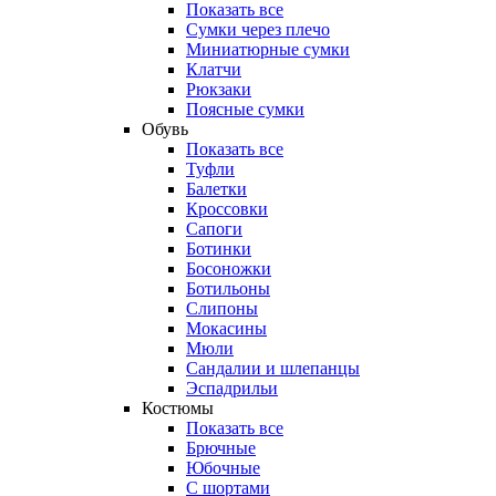
Показать все
Сумки через плечо
Миниатюрные cумки
Клатчи
Рюкзаки
Поясные сумки
Обувь
Показать все
Туфли
Балетки
Кроссовки
Сапоги
Ботинки
Босоножки
Ботильоны
Слипоны
Мокасины
Мюли
Сандалии и шлепанцы
Эспадрильи
Костюмы
Показать все
Брючные
Юбочные
С шортами