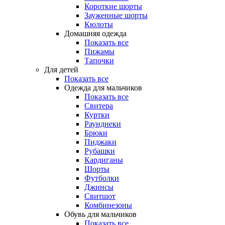
Короткие шорты
Зауженные шорты
Кюлоты
Домашняя одежда
Показать все
Пижамы
Тапочки
Для детей
Показать все
Одежда для мальчиков
Показать все
Свитера
Куртки
Раунднеки
Брюки
Пиджаки
Рубашки
Кардиганы
Шорты
Футболки
Джинсы
Свитшот
Комбинезоны
Обувь для мальчиков
Показать все