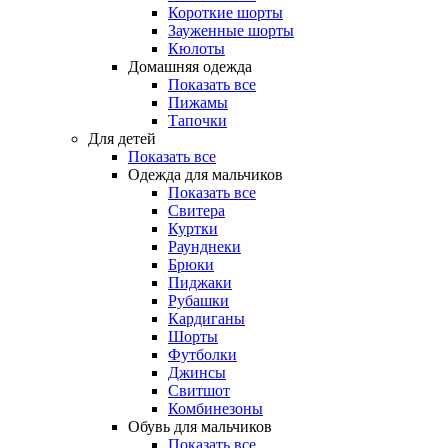
Короткие шорты
Зауженные шорты
Кюлоты
Домашняя одежда
Показать все
Пижамы
Тапочки
Для детей
Показать все
Одежда для мальчиков
Показать все
Свитера
Куртки
Раунднеки
Брюки
Пиджаки
Рубашки
Кардиганы
Шорты
Футболки
Джинсы
Свитшот
Комбинезоны
Обувь для мальчиков
Показать все