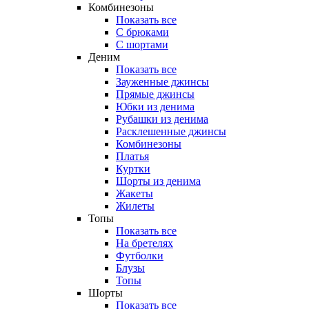
Комбинезоны
Показать все
С брюками
С шортами
Деним
Показать все
Зауженные джинсы
Прямые джинсы
Юбки из денима
Рубашки из денима
Расклешенные джинсы
Комбинезоны
Платья
Куртки
Шорты из денима
Жакеты
Жилеты
Топы
Показать все
На бретелях
Футболки
Блузы
Топы
Шорты
Показать все