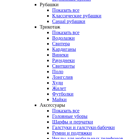
Рубашки
Показать все
Классические рубашки
Casual рубашки
Трикотаж
Показать все
Водолазки
Свитера
Кардиганы
Винеки
Раунднеки
Свитшоты
Поло
Лонгслив
Худи
Жилет
Футболки
Майки
Аксессуары
Показать все
Головные уборы
Шарфы и перчатки
Галстуки и галстуки-бабочки
Ремни и подтяжки
Чехлы для мобильных телефонов