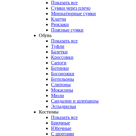
Показать все
Сумки через плечо
Миниатюрные cумки
Клатчи
Рюкзаки
Поясные сумки
Обувь
Показать все
Туфли
Балетки
Кроссовки
Сапоги
Ботинки
Босоножки
Ботильоны
Слипоны
Мокасины
Мюли
Сандалии и шлепанцы
Эспадрильи
Костюмы
Показать все
Брючные
Юбочные
С шортами