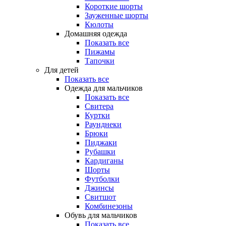
Короткие шорты
Зауженные шорты
Кюлоты
Домашняя одежда
Показать все
Пижамы
Тапочки
Для детей
Показать все
Одежда для мальчиков
Показать все
Свитера
Куртки
Раунднеки
Брюки
Пиджаки
Рубашки
Кардиганы
Шорты
Футболки
Джинсы
Свитшот
Комбинезоны
Обувь для мальчиков
Показать все