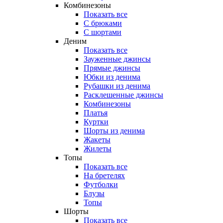
Комбинезоны
Показать все
С брюками
С шортами
Деним
Показать все
Зауженные джинсы
Прямые джинсы
Юбки из денима
Рубашки из денима
Расклешенные джинсы
Комбинезоны
Платья
Куртки
Шорты из денима
Жакеты
Жилеты
Топы
Показать все
На бретелях
Футболки
Блузы
Топы
Шорты
Показать все