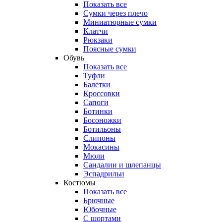
Показать все
Сумки через плечо
Миниатюрные cумки
Клатчи
Рюкзаки
Поясные сумки
Обувь
Показать все
Туфли
Балетки
Кроссовки
Сапоги
Ботинки
Босоножки
Ботильоны
Слипоны
Мокасины
Мюли
Сандалии и шлепанцы
Эспадрильи
Костюмы
Показать все
Брючные
Юбочные
С шортами