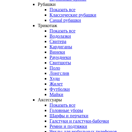
Рубашки
Показать все
Классические рубашки
Casual рубашки
Трикотаж
Показать все
Водолазки
Свитера
Кардиганы
Винеки
Раунднеки
Свитшоты
Поло
Лонгслив
Худи
Жилет
Футболки
Майки
Аксессуары
Показать все
Головные уборы
Шарфы и перчатки
Галстуки и галстуки-бабочки
Ремни и подтяжки
Чехлы для мобильных телефонов